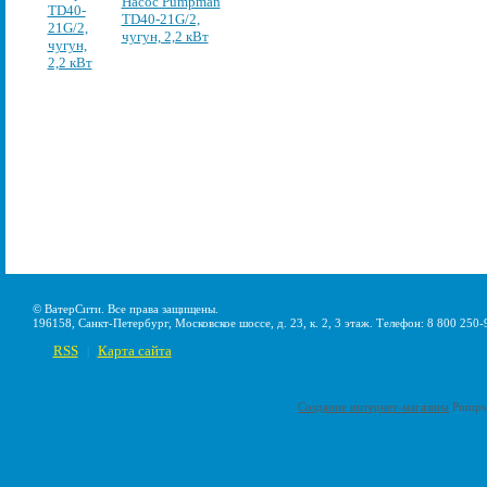
Насос Pumpman
TD40-21G/2,
чугун, 2,2 кВт
© ВатерСити. Все права защищены.
196158, Санкт-Петербург, Московское шоссе, д. 23, к. 2, 3 этаж. Телефон: 8 800 250-
RSS
Карта сайта
|
Создание интернет-магазина
Pumps-