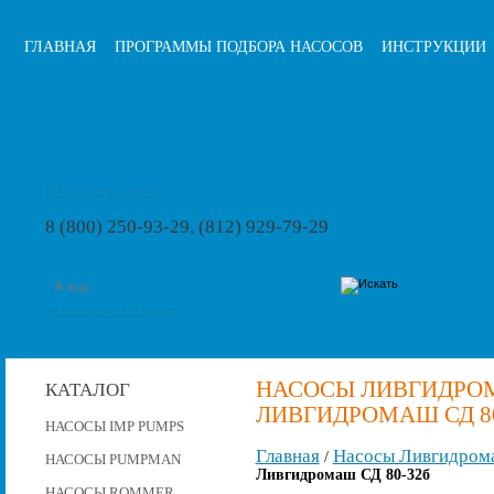
ГЛАВНАЯ
ПРОГРАММЫ ПОДБОРА НАСОСОВ
ИНСТРУКЦИИ
info@pumps-rus.ru
8 (800) 250-93-29, (812) 929-79-29
расширенный поиск
НАСОСЫ ЛИВГИДРОМ
КАТАЛОГ
ЛИВГИДРОМАШ СД 80
НАСОСЫ IMP PUMPS
Главная
Насосы Ливгидром
/
НАСОСЫ PUMPMAN
Ливгидромаш СД 80-32б
НАСОСЫ ROMMER