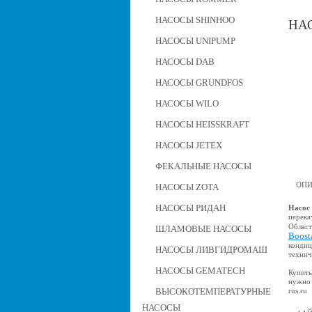
НАСОСЫ SHINHOO
НАС
НАСОСЫ UNIPUMP
НАСОСЫ DAB
НАСОСЫ GRUNDFOS
НАСОСЫ WILO
НАСОСЫ HEISSKRAFT
НАСОСЫ JETEX
ФЕКАЛЬНЫЕ НАСОСЫ
ОПИ
НАСОСЫ ZOTA
НАСОСЫ РИДАН
Насос
перека
Област
ШЛАМОВЫЕ НАСОСЫ
Boost
кондиц
НАСОСЫ ЛИВГИДРОМАШ
технич
НАСОСЫ GEMATECH
Купить
нужно 
rus.ru
ВЫСОКОТЕМПЕРАТУРНЫЕ
НАСОСЫ