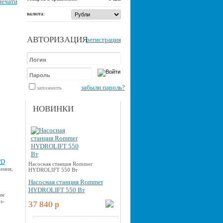
печати
валюта:
АВТОРИЗАЦИЯ
регистрация
забыли пароль?
запомнить
НОВИНКИ
PD
Насосная станция Rommer
ения,
HYDROLIFT 550 Вт
Насосная станция Rommer
HYDROLIFT 550 Вт
ам
s-
37 840 p