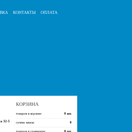
ВКА
КОНТАКТЫ
ОПЛАТА
КОРЗИНА
товаров в корзине:
0
шт.
a 32-5
сумма заказа:
0
товаров в сравнении:
0
шт.