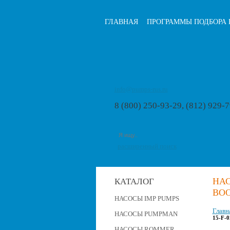
ГЛАВНАЯ
ПРОГРАММЫ ПОДБОРА 
info@pumps-rus.ru
8 (800) 250-93-29, (812) 929-
расширенный поиск
НА
КАТАЛОГ
BOO
НАСОСЫ IMP PUMPS
Главн
НАСОСЫ PUMPMAN
15-F-
НАСОСЫ ROMMER