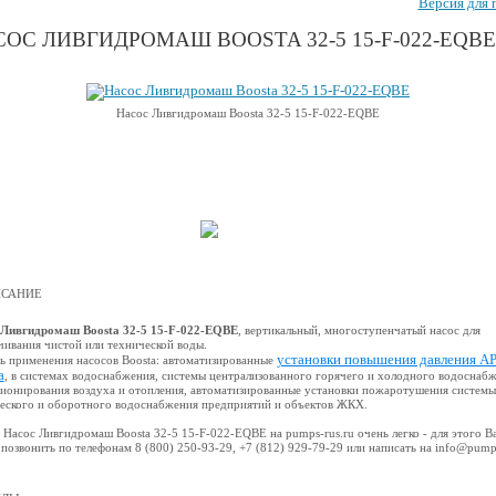
Версия для 
ОС ЛИВГИДРОМАШ BOOSTA 32-5 15-F-022-EQBE
Насос Ливгидромаш Boosta 32-5 15-F-022-EQBE
САНИЕ
 Ливгидромаш Boosta 32-5 15-F-022-EQBE
, вертикальный, многоступенчатый насос для
чивания чистой или технической воды.
установки повышения давления A
ь применения насосов Boosta: автоматизированные
a
, в системах водоснабжения, системы централизованного горячего и холодного водоснабж
ионирования воздуха и отопления, автоматизированные установки пожаротушения системы
еского и оборотного водоснабжения предприятий и объектов ЖКХ.
 Насос Ливгидромаш Boosta 32-5 15-F-022-EQBE на pumps-rus.ru очень легко - для этого В
позвонить по телефонам 8 (800) 250-93-29, +7 (812) 929-79-29 или написать на info@pump