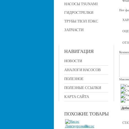
ФА
НАСОСЫ TSUNAMI
Нет фа
ГИДРОСТРЕЛКИ
ХАР
ТРУБЫ ТВЭЛ ПЭКС
ЗАПЧАСТИ
ОЦЕ
ОТ
НАВИГАЦИЯ
Коммен
НОВОСТИ
АНАЛОГИ НАСОСОВ
ПОЛЕЗНОЕ
Максима
ПОЛЕЗНЫЕ ССЫЛКИ
КАРТА САЙТА
ПОХОЖИЕ ТОВАРЫ
СТА
Насос