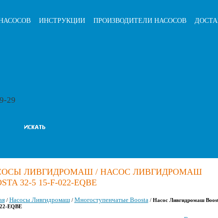
НАСОСОВ
ИНСТРУКЦИИ
ПРОИЗВОДИТЕЛИ НАСОСОВ
ДОСТА
79-29
СОСЫ ЛИВГИДРОМАШ / НАСОС ЛИВГИДРОМАШ
STA 32-5 15-F-022-EQBE
ая
Насосы Ливгидромаш
Многоступенчатые Boosta
/
/
/
Насос Ливгидромаш Boost
022-EQBE