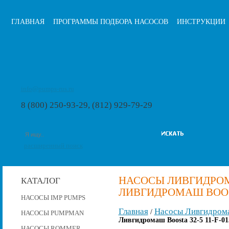
ГЛАВНАЯ
ПРОГРАММЫ ПОДБОРА НАСОСОВ
ИНСТРУКЦИИ
info@pumps-rus.ru
8 (800) 250-93-29, (812) 929-79-29
расширенный поиск
НАСОСЫ ЛИВГИДРОМ
КАТАЛОГ
ЛИВГИДРОМАШ BOOSTA
НАСОСЫ IMP PUMPS
Главная
Насосы Ливгидром
/
НАСОСЫ PUMPMAN
Ливгидромаш Boosta 32-5 11-F-0
НАСОСЫ ROMMER