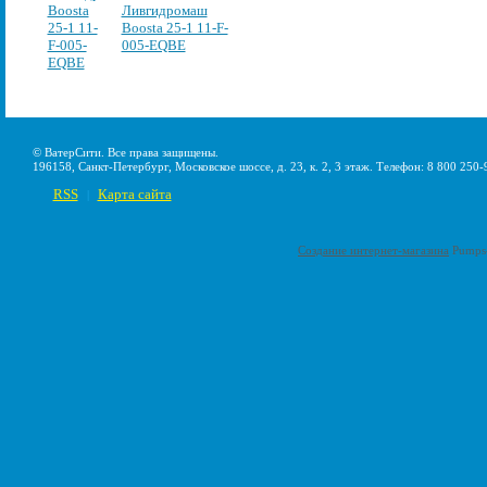
Ливгидромаш
Boosta 25-1 11-F-
005-EQBE
© ВатерСити. Все права защищены.
196158, Санкт-Петербург, Московское шоссе, д. 23, к. 2, 3 этаж. Телефон: 8 800 250-
RSS
Карта сайта
|
Создание интернет-магазина
Pumps-