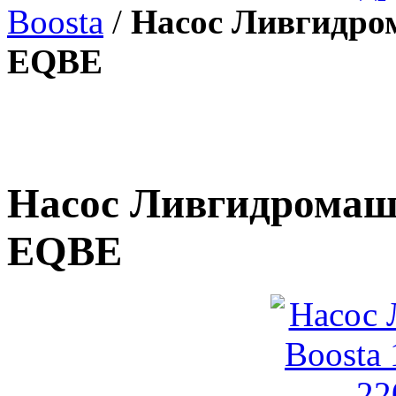
Boosta
/
Насос Ливгидром
EQBE
Насос Ливгидромаш 
EQBE