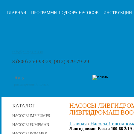
ГЛАВНАЯ
ПРОГРАММЫ ПОДБОРА НАСОСОВ
ИНСТРУКЦИИ
info@pumps-rus.ru
8 (800) 250-93-29, (812) 929-79-29
расширенный поиск
НАСОСЫ ЛИВГИДРОМ
КАТАЛОГ
ЛИВГИДРОМАШ BOOSTA
НАСОСЫ IMP PUMPS
Главная
Насосы Ливгидром
/
НАСОСЫ PUMPMAN
Ливгидромаш Boosta 100-66 2/1A
НАСОСЫ ROMMER