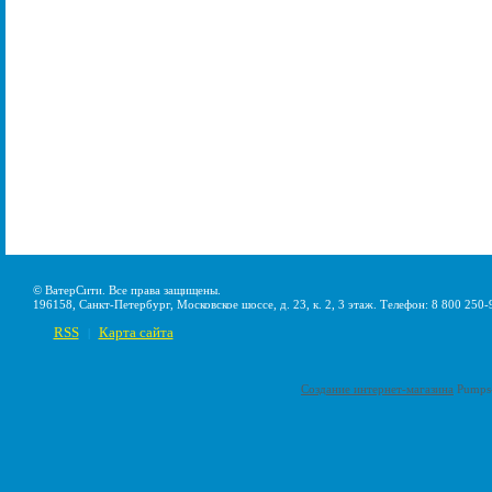
© ВатерСити. Все права защищены.
196158, Санкт-Петербург, Московское шоссе, д. 23, к. 2, 3 этаж. Телефон: 8 800 250-
RSS
Карта сайта
|
Создание интернет-магазина
Pumps-