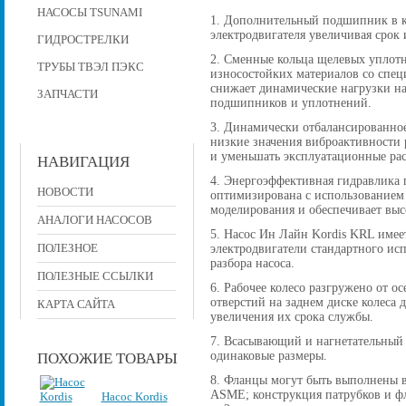
НАСОСЫ TSUNAMI
1. Дополнительный подшипник в к
электродвигателя увеличивая срок 
ГИДРОСТРЕЛКИ
2. Сменные кольца щелевых уплот
ТРУБЫ ТВЭЛ ПЭКС
износостойких материалов со спе
снижает динамические нагрузки на
ЗАПЧАСТИ
подшипников и уплотнений.
3. Динамически отбалансированное
низкие значения виброактивности р
и уменьшать эксплуатационные рас
НАВИГАЦИЯ
4. Энергоэффективная гидравлика 
НОВОСТИ
оптимизирована с использованием
моделирования и обеспечивает вы
АНАЛОГИ НАСОСОВ
5. Насос Ин Лайн Kordis KRL имее
ПОЛЕЗНОЕ
электродвигатели стандартного исп
разбора насоса.
ПОЛЕЗНЫЕ ССЫЛКИ
6. Рабочее колесо разгружено от 
отверстий на заднем диске колеса
КАРТА САЙТА
увеличения их срока службы.
7. Всасывающий и нагнетательный
одинаковые размеры.
ПОХОЖИЕ ТОВАРЫ
8. Фланцы могут быть выполнены в
ASME; конструкция патрубков и фла
Насос Kordis