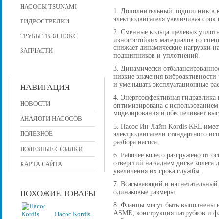
НАСОСЫ TSUNAMI
1. Дополнительный подшипник в к
электродвигателя увеличивая срок 
ГИДРОСТРЕЛКИ
2. Сменные кольца щелевых уплот
ТРУБЫ ТВЭЛ ПЭКС
износостойких материалов со спе
снижает динамические нагрузки на
ЗАПЧАСТИ
подшипников и уплотнений.
3. Динамически отбалансированное
низкие значения виброактивности р
и уменьшать эксплуатационные рас
НАВИГАЦИЯ
4. Энергоэффективная гидравлика 
НОВОСТИ
оптимизирована с использованием
моделирования и обеспечивает вы
АНАЛОГИ НАСОСОВ
5. Насос Ин Лайн Kordis KRL имее
ПОЛЕЗНОЕ
электродвигатели стандартного исп
разбора насоса.
ПОЛЕЗНЫЕ ССЫЛКИ
6. Рабочее колесо разгружено от 
отверстий на заднем диске колеса
КАРТА САЙТА
увеличения их срока службы.
7. Всасывающий и нагнетательный
одинаковые размеры.
ПОХОЖИЕ ТОВАРЫ
8. Фланцы могут быть выполнены в
ASME; конструкция патрубков и фла
Насос Kordis