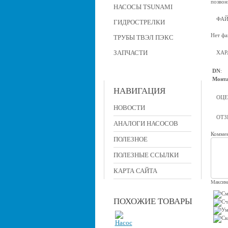
позвон
НАСОСЫ TSUNAMI
ФА
ГИДРОСТРЕЛКИ
Нет фа
ТРУБЫ ТВЭЛ ПЭКС
ЗАПЧАСТИ
ХАР
DN
:
Монта
НАВИГАЦИЯ
ОЦЕ
НОВОСТИ
ОТ
АНАЛОГИ НАСОСОВ
Коммен
ПОЛЕЗНОЕ
ПОЛЕЗНЫЕ ССЫЛКИ
КАРТА САЙТА
Максима
ПОХОЖИЕ ТОВАРЫ