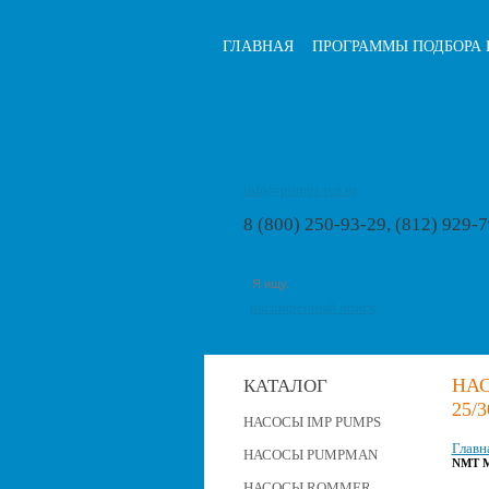
ГЛАВНАЯ
ПРОГРАММЫ ПОДБОРА 
info@pumps-rus.ru
8 (800) 250-93-29, (812) 929-
расширенный поиск
НАС
КАТАЛОГ
25/3
НАСОСЫ IMP PUMPS
Главн
НАСОСЫ PUMPMAN
NMT M
НАСОСЫ ROMMER