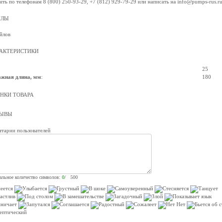
ить по телефонам 8 (800) 250-93-29, +7 (812) 929-79-29 или написать на info@pumps-rus.r
ЙЛЫ
йлов
АКТЕРИСТИКИ
25
жная длина, мм
:
180
НКИ ТОВАРА
ЗЫВЫ
тарии пользователей
льное количество символов:
0
/ 500