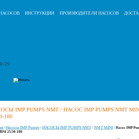
НАСОСОВ
ИНСТРУКЦИИ
ПРОИЗВОДИТЕЛИ НАСОСОВ
ДОСТА
79-29
ОСЫ IMP PUMPS NMT / НАСОС IMP PUMPS NMT MIN
0-180
ая
Насосы IMP Pumps
НАСОСЫ IMP PUMPS NMT
NMT MINI
/
/
/
/
Насос IMP Pu
INI 25/30-180