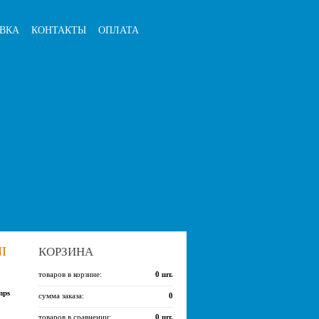
ВКА
КОНТАКТЫ
ОПЛАТА
I
КОРЗИНА
товаров в корзине:
0
шт.
mps
сумма заказа:
0
товаров в сравнении:
0
шт.