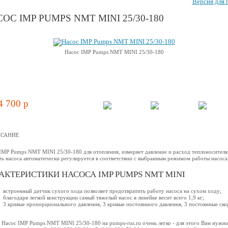
Версия для 
ОС IMP PUMPS NMT MINI 25/30-180
Насос IMP Pumps NMT MINI 25/30-180
4 700 p
САНИЕ
IMP Pumps NMT MINI 25/30-180 для отопления, измеряет давление и расход теплоносителя
ть насоса автоматически регулируется в соответствии с выбранным режимом работы насоса
АКТЕРИСТИКИ НАСОСА IMP PUMPS NMT MINI
встроенный датчик сухого хода позволяет предотвратить работу насоса на сухом ходу;
благодаря легкой конструкции самый тяжелый насос в линейке весит всего 1,9 кг;
3 кривые пропорционального давления, 3 кривые постоянного давления, 3 постоянные ско
 Насос IMP Pumps NMT MINI 25/30-180 на pumps-rus.ru очень легко - для этого Вам нужн