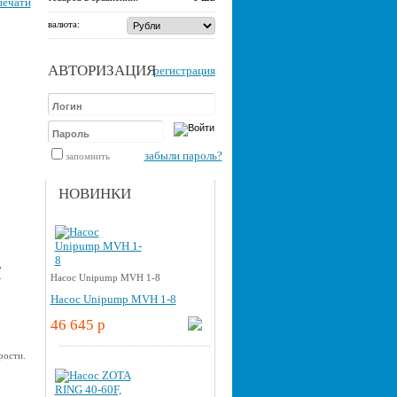
печати
валюта:
АВТОРИЗАЦИЯ
регистрация
забыли пароль?
запомнить
НОВИНКИ
,
.
Насос Unipump MVH 1-8
Насос Unipump MVH 1-8
46 645 p
рости.
о