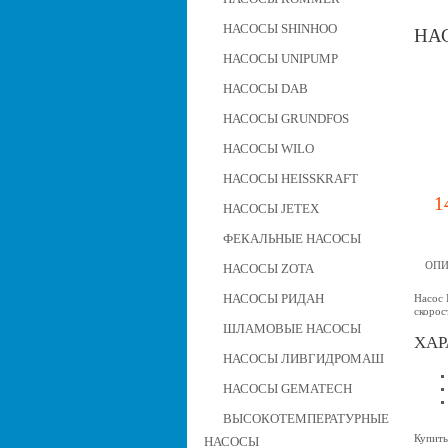
НАСОСЫ SHINHOO
НАС
НАСОСЫ UNIPUMP
НАСОСЫ DAB
НАСОСЫ GRUNDFOS
НАСОСЫ WILO
НАСОСЫ HEISSKRAFT
1
НАСОСЫ JETEX
ФЕКАЛЬНЫЕ НАСОСЫ
ОПИ
НАСОСЫ ZOTA
НАСОСЫ РИДАН
Насос 
скорос
ШЛАМОВЫЕ НАСОСЫ
ХАР
НАСОСЫ ЛИВГИДРОМАШ
НАСОСЫ GEMATECH
ВЫСОКОТЕМПЕРАТУРНЫЕ
Купить
НАСОСЫ