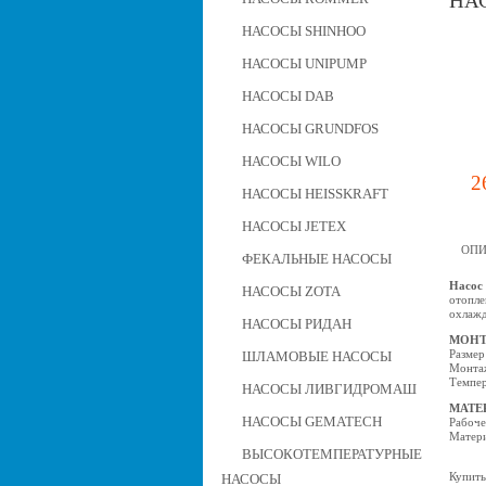
НАС
НАСОСЫ SHINHOO
НАСОСЫ UNIPUMP
НАСОСЫ DAB
НАСОСЫ GRUNDFOS
НАСОСЫ WILO
2
НАСОСЫ HEISSKRAFT
НАСОСЫ JETEX
ОПИ
ФЕКАЛЬНЫЕ НАСОСЫ
Насос 
НАСОСЫ ZOTA
отопле
охлажд
НАСОСЫ РИДАН
МОНТ
Размер
ШЛАМОВЫЕ НАСОСЫ
Монтаж
Темпер
НАСОСЫ ЛИВГИДРОМАШ
МАТЕ
НАСОСЫ GEMATECH
Рабоче
Матери
ВЫСОКОТЕМПЕРАТУРНЫЕ
Купить
НАСОСЫ