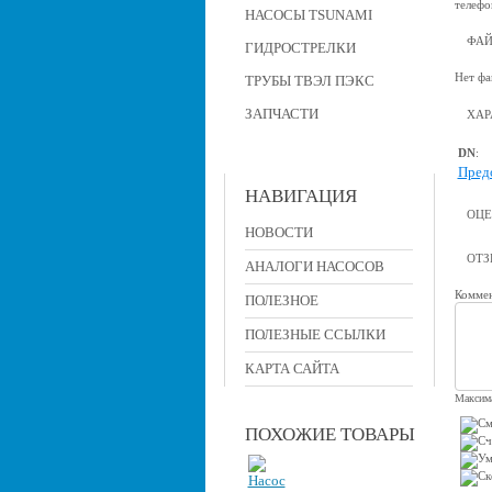
телефо
НАСОСЫ TSUNAMI
ФА
ГИДРОСТРЕЛКИ
Нет фа
ТРУБЫ ТВЭЛ ПЭКС
ЗАПЧАСТИ
ХАР
DN
:
Пред
НАВИГАЦИЯ
ОЦЕ
НОВОСТИ
ОТ
АНАЛОГИ НАСОСОВ
Коммен
ПОЛЕЗНОЕ
ПОЛЕЗНЫЕ ССЫЛКИ
КАРТА САЙТА
Максима
ПОХОЖИЕ ТОВАРЫ