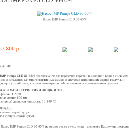
ОС IMP PUMPS CLD 80-65/4
Насос IMP Pumps CLD 80-65/4
67 800 p
САНИЕ
IMP Pumps CLD 80-65/4
предназначен для перекачки горячей и холодной воды в системах
ния, в котельных для многоквартирных домов, в системах кондиционирования воздуха, и
ающих устройствах, в жилых помещениях, общественных и промышленных зданиях.
АЖ И ХАРАКТЕРИСТИКИ ЖИДКОСТИ:
 фланца: DN 80
ная длина: 690 мм
атурный диапазон жидкости:-10-140 ºС
РИАЛЫ:
е колесо:серый чугун
ал корпуса:серый чугун
 Насос IMP Pumps CLD 80-65/4 на pumps-rus.ru очень легко - для этого Вам нужно позвони