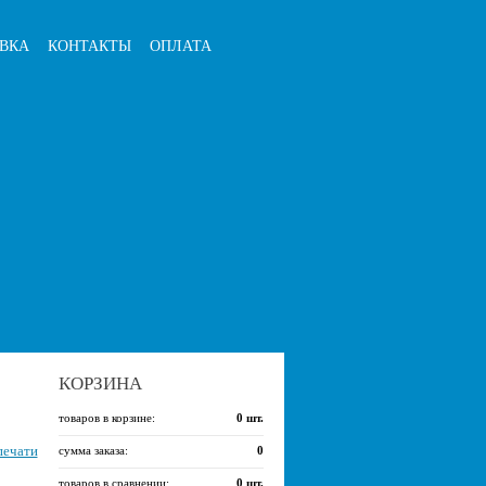
ВКА
КОНТАКТЫ
ОПЛАТА
КОРЗИНА
товаров в корзине:
0
шт.
печати
сумма заказа:
0
товаров в сравнении:
0
шт.