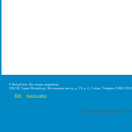
© ВатерСити. Все права защищены.
196158, Санкт-Петербург, Московское шоссе, д. 23, к. 2, 3 этаж. Телефон: 8 800 250-
RSS
Карта сайта
|
Создание интернет-магазина
Pumps-