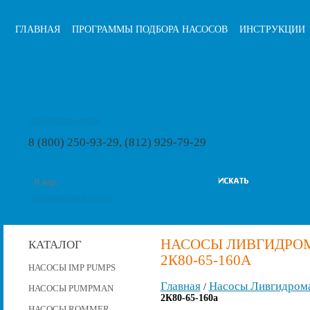
ГЛАВНАЯ
ПРОГРАММЫ ПОДБОРА НАСОСОВ
ИНСТРУКЦИИ
info@pumps-rus.ru
8 (800) 250-93-29, (812) 929-79-29
расширенный поиск
НАСОСЫ ЛИВГИДРОМ
КАТАЛОГ
2К80-65-160А
НАСОСЫ IMP PUMPS
Главная
Насосы Ливгидром
/
НАСОСЫ PUMPMAN
2К80-65-160а
НАСОСЫ ROMMER