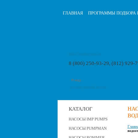
ГЛАВНАЯ
ПРОГРАММЫ ПОДБОРА 
info@pumps-rus.ru
8 (800) 250-93-29, (812) 929-
расширенный поиск
НАС
КАТАЛОГ
ВО
НАСОСЫ IMP PUMPS
Главн
НАСОСЫ PUMPMAN
водоо
НАСОСЫ ROMMER