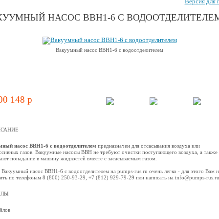
Версия для 
КУУМНЫЙ НАСОС ВВН1-6 С ВОДООТДЕЛИТЕЛЕ
Вакуумный насос ВВН1-6 с водоотделителем
00 148 p
САНИЕ
мный насос ВВН1-6 с водоотделителем
предназначен для отсасывания воздуха или
ссивных газов. Вакуумные насосы ВВН не требуют очистки поступающего воздуха, а также
ают попадание в машину жидкостей вместе с засасываемым газом.
 Вакуумный насос ВВН1-6 с водоотделителем на pumps-rus.ru очень легко - для этого Вам 
ить по телефонам 8 (800) 250-93-29, +7 (812) 929-79-29 или написать на info@pumps-rus.r
ЙЛЫ
йлов