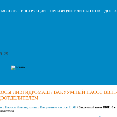
НАСОСОВ
ИНСТРУКЦИИ
ПРОИЗВОДИТЕЛИ НАСОСОВ
ДОСТА
79-29
ОСЫ ЛИВГИДРОМАШ / ВАКУУМНЫЙ НАСОС ВВН1-
ДООТДЕЛИТЕЛЕМ
ая
Насосы Ливгидромаш
Вакуумные насосы ВВН
/
/
/
Вакуумный насос ВВН1-6 с
тделителем