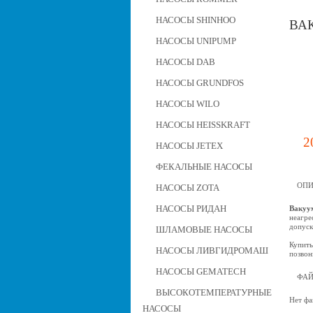
НАСОСЫ SHINHOO
ВА
НАСОСЫ UNIPUMP
НАСОСЫ DAB
НАСОСЫ GRUNDFOS
НАСОСЫ WILO
НАСОСЫ HEISSKRAFT
2
НАСОСЫ JETEX
ФЕКАЛЬНЫЕ НАСОСЫ
ОПИ
НАСОСЫ ZOTA
НАСОСЫ РИДАН
Вакуу
неагре
допуск
ШЛАМОВЫЕ НАСОСЫ
Купить
НАСОСЫ ЛИВГИДРОМАШ
позвон
НАСОСЫ GEMATECH
ФА
ВЫСОКОТЕМПЕРАТУРНЫЕ
Нет фа
НАСОСЫ