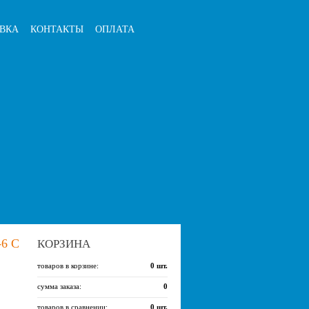
ВКА
КОНТАКТЫ
ОПЛАТА
6 С
КОРЗИНА
товаров в корзине:
0
шт.
сумма заказа:
0
товаров в сравнении:
0
шт.