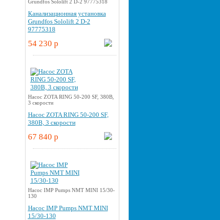
Grundfos Sololift 2 D-2 97775318
Канализационная установка
Grundfos Sololift 2 D-2
97775318
54 230 p
Насос ZOTA RING 50-200 SF, 380В,
3 скорости
Насос ZOTA RING 50-200 SF,
380В, 3 скорости
67 840 p
Насос IMP Pumps NMT MINI 15/30-
130
Насос IMP Pumps NMT MINI
15/30-130