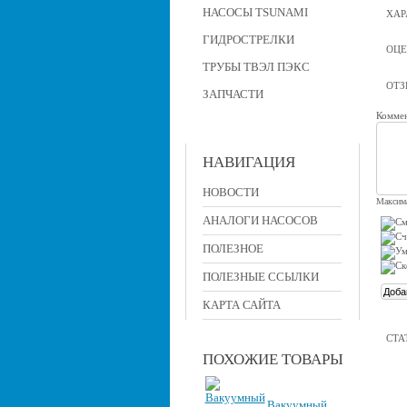
НАСОСЫ TSUNAMI
ХАР
ГИДРОСТРЕЛКИ
ОЦЕ
ТРУБЫ ТВЭЛ ПЭКС
ОТ
ЗАПЧАСТИ
Коммен
НАВИГАЦИЯ
НОВОСТИ
Максима
АНАЛОГИ НАСОСОВ
ПОЛЕЗНОЕ
ПОЛЕЗНЫЕ ССЫЛКИ
КАРТА САЙТА
СТА
ПОХОЖИЕ ТОВАРЫ
Вакуумный