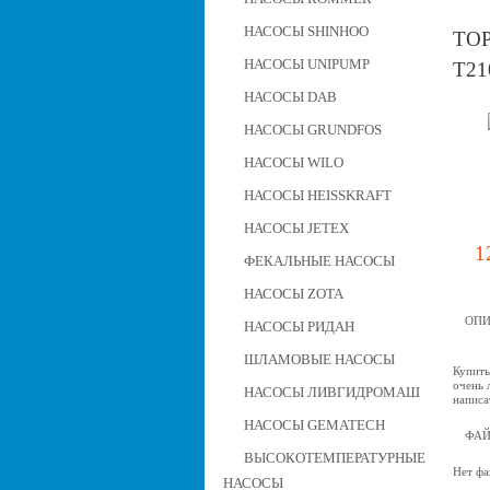
НАСОСЫ SHINHOO
ТО
НАСОСЫ UNIPUMP
T21
НАСОСЫ DAB
НАСОСЫ GRUNDFOS
НАСОСЫ WILO
НАСОСЫ HEISSKRAFT
НАСОСЫ JETEX
1
ФЕКАЛЬНЫЕ НАСОСЫ
НАСОСЫ ZOTA
ОПИ
НАСОСЫ РИДАН
ШЛАМОВЫЕ НАСОСЫ
Купить
очень 
НАСОСЫ ЛИВГИДРОМАШ
написа
НАСОСЫ GEMATECH
ФА
ВЫСОКОТЕМПЕРАТУРНЫЕ
Нет фа
НАСОСЫ