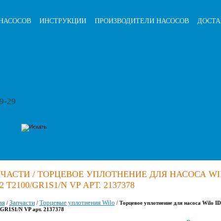
НАСОСОВ
ИНСТРУКЦИИ
ПРОИЗВОДИТЕЛИ НАСОСОВ
ДОСТА
79-29
ЧАСТИ / ТОРЦЕВОЕ УПЛОТНЕНИЕ ДЛЯ НАСОСА WI
32 T2100/GR1S1/N VP АРТ. 2137378
ая
Запчасти
Торцевые уплотнения Wilo
/
/
/
Торцевое уплотнение для насоса Wilo ID
GR1S1/N VP арт. 2137378