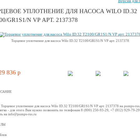
Версия для 
РЦЕВОЕ УПЛОТНЕНИЕ ДЛЯ НАСОСА WILO ID.32
00/GR1S1/N VP АРТ. 2137378
Торцевое уплотнение для насоса Wilo ID.32 T2100/GR1S1/N VP арт. 2137378
29 836 p
САНИЕ
 Торцевое уплотнение для насоса Wilo ID.32 T2100/GR1S1/N VP арт. 2137378 на pumps-rus
легко - для этого Вам нужно позвонить по телефонам 8 (800) 250-93-29, +7 (812) 929-79-29
ть на info@pumps-rus.ru
ЙЛЫ
йлов