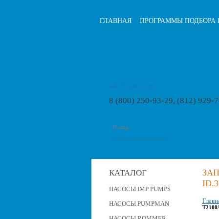
ГЛАВНАЯ
ПРОГРАММЫ ПОДБОРА 
info@pumps-rus.ru
8 (800) 250-93-29, (812) 929-
расширенный поиск
ЗАП
КАТАЛОГ
ID.
НАСОСЫ IMP PUMPS
Главн
НАСОСЫ PUMPMAN
T2100/
НАСОСЫ ROMMER