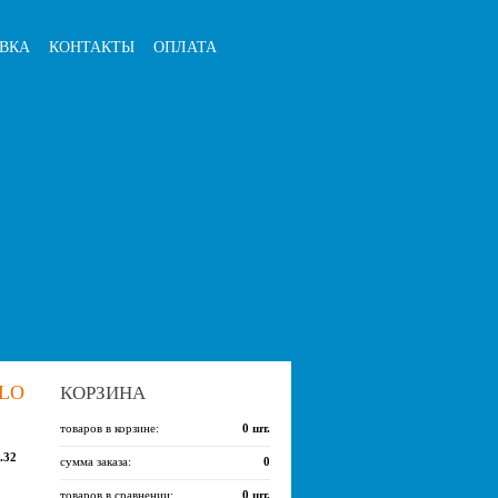
ВКА
КОНТАКТЫ
ОПЛАТА
LO
КОРЗИНА
товаров в корзине:
0
шт.
.32
сумма заказа:
0
товаров в сравнении:
0
шт.