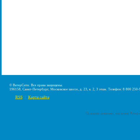
© ВатерСити. Все права защищены.
196158, Санкт-Петербург, Московское шоссе, д. 23, к. 2, 3 этаж. Телефон: 8 800 250-
RSS
Карта сайта
|
Создание интернет-магазина
Pumps-