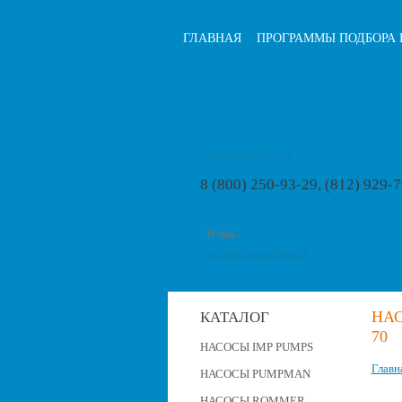
ГЛАВНАЯ
ПРОГРАММЫ ПОДБОРА 
info@pumps-rus.ru
8 (800) 250-93-29, (812) 929-
расширенный поиск
НАС
КАТАЛОГ
70
НАСОСЫ IMP PUMPS
Главн
НАСОСЫ PUMPMAN
НАСОСЫ ROMMER