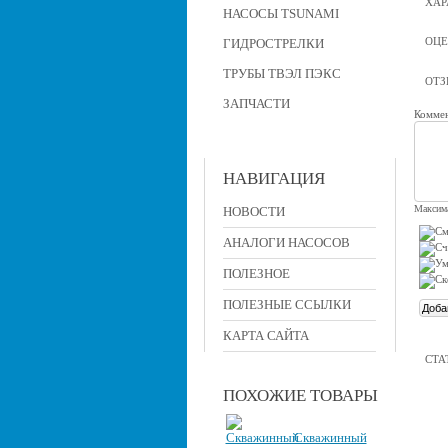
ХАР
НАСОСЫ TSUNAMI
ОЦЕ
ГИДРОСТРЕЛКИ
ТРУБЫ ТВЭЛ ПЭКС
ОТ
ЗАПЧАСТИ
Коммен
НАВИГАЦИЯ
Максима
НОВОСТИ
АНАЛОГИ НАСОСОВ
ПОЛЕЗНОЕ
ПОЛЕЗНЫЕ ССЫЛКИ
КАРТА САЙТА
СТА
ПОХОЖИЕ ТОВАРЫ
Скважинный