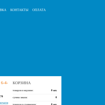
ВКА
КОНТАКТЫ
ОПЛАТА
-4-
КОРЗИНА
товаров в корзине:
0
шт.
-70
сумма заказа:
0
печати
товаров в сравнении:
0
шт.