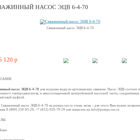
ВАЖИННЫЙ НАСОС ЭЦВ 6-4-70
Скважинный насос ЭЦВ 6-4-70
6 120 p
САНИЕ
инный насос ЭЦВ 6-4-70
для подъема воды из артезианских скважин. Насос ЭЦВ состоит и
онного электродвигателя, и многосекционной центробежной наcосной части, соединённых
жёсткой муфтой.
 Скважинный насос ЭЦВ 6-4-70 на pumps-rus.ru очень легко - для этого Вам нужно позвони
нам 8 (800) 250-93-29, +7 (812) 929-79-29 или написать на info@pumps-rus.ru
ЙЛЫ
йлов