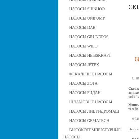
СК
НАСОСЫ SHINHOO
НАСОСЫ UNIPUMP
НАСОСЫ DAB
НАСОСЫ GRUNDFOS
НАСОСЫ WILO
НАСОСЫ HEISSKRAFT
6
НАСОСЫ JETEX
ФЕКАЛЬНЫЕ НАСОСЫ
ОПИ
НАСОСЫ ZOTA
Скваж
НАСОСЫ РИДАН
асинхр
собой 
ШЛАМОВЫЕ НАСОСЫ
Купить
телефо
НАСОСЫ ЛИВГИДРОМАШ
ФА
НАСОСЫ GEMATECH
Нет фа
ВЫСОКОТЕМПЕРАТУРНЫЕ
НАСОСЫ