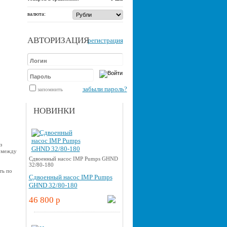
валюта:
АВТОРИЗАЦИЯ
регистрация
забыли пароль?
запомнить
НОВИНКИ
з
 между
Cдвоенный насос IMP Pumps GHND
32/80-180
ть по
Cдвоенный насос IMP Pumps
GHND 32/80-180
46 800 p