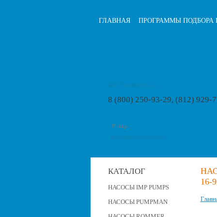
ГЛАВНАЯ
ПРОГРАММЫ ПОДБОРА 
info@pumps-rus.ru
8 (800) 250-93-29, (812) 929-
расширенный поиск
НАС
КАТАЛОГ
16-9
НАСОСЫ IMP PUMPS
Главн
НАСОСЫ PUMPMAN
НАСОСЫ ROMMER