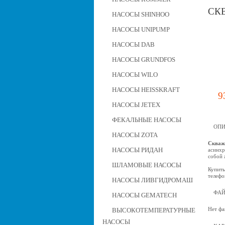
СК
НАСОСЫ SHINHOO
НАСОСЫ UNIPUMP
НАСОСЫ DAB
НАСОСЫ GRUNDFOS
НАСОСЫ WILO
НАСОСЫ HEISSKRAFT
9
НАСОСЫ JETEX
ФЕКАЛЬНЫЕ НАСОСЫ
ОПИ
НАСОСЫ ZOTA
Скваж
НАСОСЫ РИДАН
асинхр
собой 
ШЛАМОВЫЕ НАСОСЫ
Купить
телефо
НАСОСЫ ЛИВГИДРОМАШ
ФА
НАСОСЫ GEMATECH
Нет фа
ВЫСОКОТЕМПЕРАТУРНЫЕ
НАСОСЫ