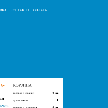
ВКА
КОНТАКТЫ
ОПЛАТА
6-
КОРЗИНА
товаров в корзине:
0
шт.
6-90
сумма заказа:
0
печати
товаров в сравнении:
0
шт.