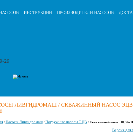
НАСОСОВ
ИНСТРУКЦИИ
ПРОИЗВОДИТЕЛИ НАСОСОВ
ДОСТА
79-29
ОСЫ ЛИВГИДРОМАШ / СКВАЖИННЫЙ НАСОС ЭЦВ 
0
ая
Насосы Ливгидромаш
Погружные насосы ЭЦВ
/
/
/
Скважинный насос ЭЦВ 6-1
Версия для 