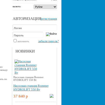
валюта:
АВТОРИЗАЦИЯ
регистрация
забыли пароль?
запомнить
НОВИНКИ
из
 между
Насосная станция Rommer
ить по
HYDROLIFT 550 Вт
Насосная станция Rommer
HYDROLIFT 550 Вт
37 840 p