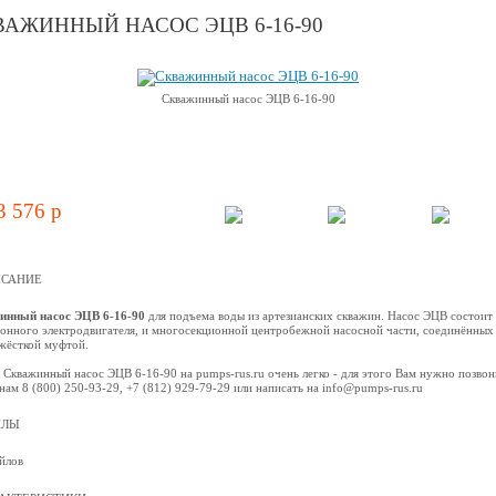
ВАЖИННЫЙ НАСОС ЭЦВ 6-16-90
Скважинный насос ЭЦВ 6-16-90
3 576 p
САНИЕ
инный насос ЭЦВ 6-16-90
для подъема воды из артезианских скважин. Насос ЭЦВ состоит 
онного электродвигателя, и многосекционной центробежной наcосной части, соединённых
жёсткой муфтой.
 Скважинный насос ЭЦВ 6-16-90 на pumps-rus.ru очень легко - для этого Вам нужно позвон
нам 8 (800) 250-93-29, +7 (812) 929-79-29 или написать на info@pumps-rus.ru
ЙЛЫ
йлов