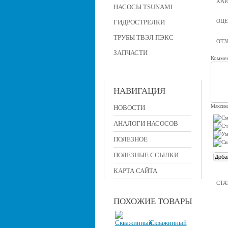
ХАР
НАСОСЫ TSUNAMI
ОЦЕ
ГИДРОСТРЕЛКИ
ТРУБЫ ТВЭЛ ПЭКС
ОТ
ЗАПЧАСТИ
Коммен
НАВИГАЦИЯ
Максима
НОВОСТИ
АНАЛОГИ НАСОСОВ
ПОЛЕЗНОЕ
ПОЛЕЗНЫЕ ССЫЛКИ
КАРТА САЙТА
СТА
ПОХОЖИЕ ТОВАРЫ
Скважинный