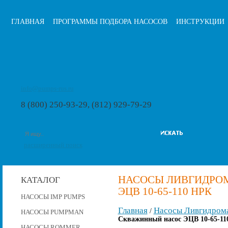
ГЛАВНАЯ
ПРОГРАММЫ ПОДБОРА НАСОСОВ
ИНСТРУКЦИИ
info@pumps-rus.ru
8 (800) 250-93-29, (812) 929-79-29
расширенный поиск
НАСОСЫ ЛИВГИДРО
КАТАЛОГ
ЭЦВ 10-65-110 НРК
НАСОСЫ IMP PUMPS
Главная
Насосы Ливгидром
/
НАСОСЫ PUMPMAN
Скважинный насос ЭЦВ 10-65-11
НАСОСЫ ROMMER