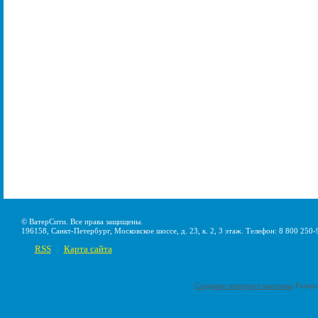
© ВатерСити. Все права защищены.
196158, Санкт-Петербург, Московское шоссе, д. 23, к. 2, 3 этаж. Телефон: 8 800 250-
RSS
Карта сайта
|
Создание интернет-магазина
Pumps-