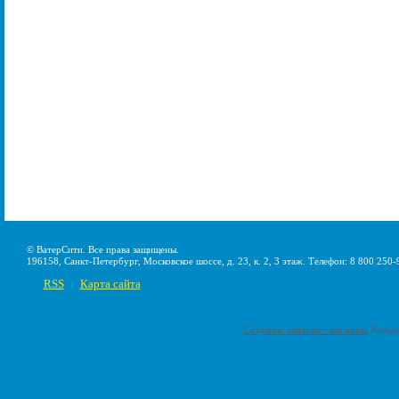
© ВатерСити. Все права защищены.
196158, Санкт-Петербург, Московское шоссе, д. 23, к. 2, 3 этаж. Телефон: 8 800 250-
RSS
Карта сайта
|
Создание интернет-магазина
Pumps-