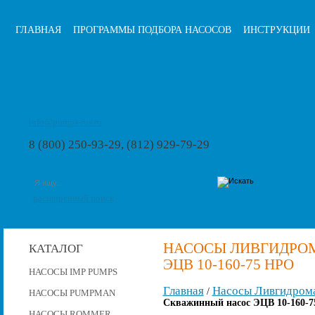
ГЛАВНАЯ
ПРОГРАММЫ ПОДБОРА НАСОСОВ
ИНСТРУКЦИИ
info@pumps-rus.ru
8 (800) 250-93-29, (812) 929-79-29
расширенный поиск
НАСОСЫ ЛИВГИДРО
КАТАЛОГ
ЭЦВ 10-160-75 НРО
НАСОСЫ IMP PUMPS
Главная
Насосы Ливгидром
/
НАСОСЫ PUMPMAN
Скважинный насос ЭЦВ 10-160-7
НАСОСЫ ROMMER