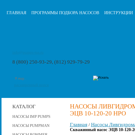
ГЛАВНАЯ
ПРОГРАММЫ ПОДБОРА НАСОСОВ
ИНСТРУКЦИИ
info@pumps-rus.ru
8 (800) 250-93-29, (812) 929-79-29
расширенный поиск
НАСОСЫ ЛИВГИДРО
КАТАЛОГ
ЭЦВ 10-120-20 НРО
НАСОСЫ IMP PUMPS
Главная
Насосы Ливгидром
/
НАСОСЫ PUMPMAN
Скважинный насос ЭЦВ 10-120-2
НАСОСЫ ROMMER