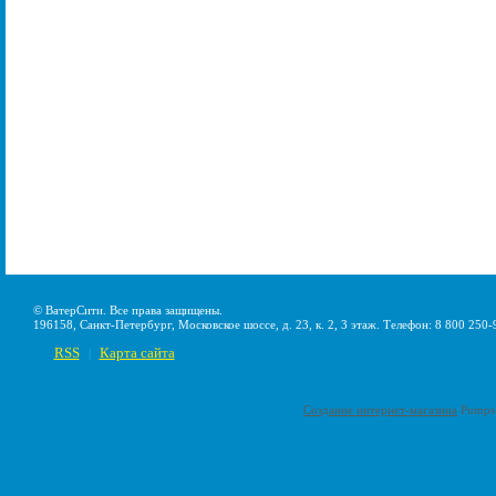
© ВатерСити. Все права защищены.
196158, Санкт-Петербург, Московское шоссе, д. 23, к. 2, 3 этаж. Телефон: 8 800 250-
RSS
Карта сайта
|
Создание интернет-магазина
Pumps-