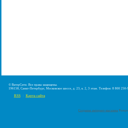
© ВатерСити. Все права защищены.
196158, Санкт-Петербург, Московское шоссе, д. 23, к. 2, 3 этаж. Телефон: 8 800 250-
RSS
Карта сайта
|
Создание интернет-магазина
Pumps-