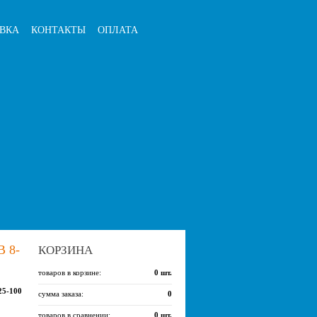
ВКА
КОНТАКТЫ
ОПЛАТА
 8-
КОРЗИНА
товаров в корзине:
0
шт.
25-100
сумма заказа:
0
товаров в сравнении:
0
шт.