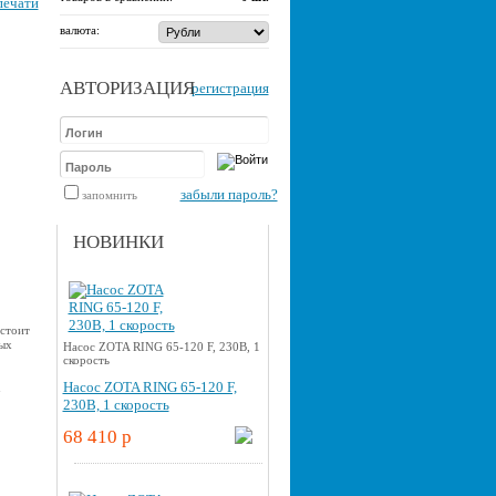
печати
валюта:
АВТОРИЗАЦИЯ
регистрация
забыли пароль?
запомнить
НОВИНКИ
стоит
ых
Насос ZOTA RING 65-120 F, 230В, 1
скорость
Насос ZOTA RING 65-120 F,
u
230В, 1 скорость
68 410 p