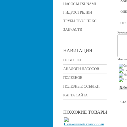
ХАР
НАСОСЫ TSUNAMI
ОЦЕ
ГИДРОСТРЕЛКИ
ТРУБЫ ТВЭЛ ПЭКС
ОТ
ЗАПЧАСТИ
Коммен
НАВИГАЦИЯ
Максима
НОВОСТИ
АНАЛОГИ НАСОСОВ
ПОЛЕЗНОЕ
ПОЛЕЗНЫЕ ССЫЛКИ
КАРТА САЙТА
СТА
ПОХОЖИЕ ТОВАРЫ
Скважинный