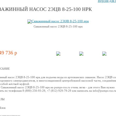
Версия для 
АЖИННЫЙ НАСОС 2ЭЦВ 8-25-100 НРК
Скважинный насос 2ЭЦВ 8-25-100 нрк
49 736 p
САНИЕ
нный насос 2ЭЦВ 8-25-100 нрк для подъема воды из артезианских скважин. Насос 2ЭЦВ со
нхронного электродвигателя, и многосекционной центробежной наcосной части, соединённ
собой жёсткой муфтой.
 Скважинный насос 2ЭЦВ 8-25-100 нрк на pumps-rus.ru очень легко - для этого Вам нужно
ить по телефонам 8 (800) 250-93-29, +7 (812) 929-79-29 или написать на info@pumps-rus.r
ЙЛЫ
йлов