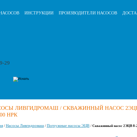
НАСОСОВ
ИНСТРУКЦИИ
ПРОИЗВОДИТЕЛИ НАСОСОВ
ДОСТА
79-29
ОСЫ ЛИВГИДРОМАШ / СКВАЖИННЫЙ НАСОС 2ЭЦВ
100 НРК
ая
Насосы Ливгидромаш
Погружные насосы ЭЦВ
/
/
/
Скважинный насос 2ЭЦВ 8-