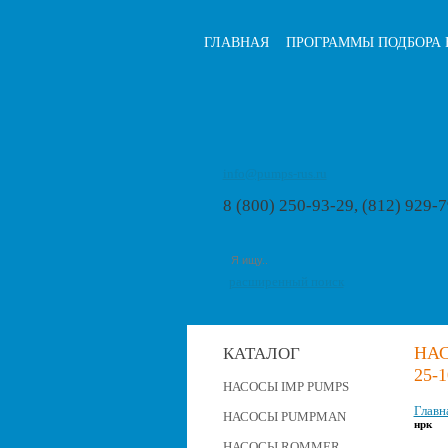
ГЛАВНАЯ
ПРОГРАММЫ ПОДБОРА 
info@pumps-rus.ru
8 (800) 250-93-29, (812) 929-
расширенный поиск
НАС
КАТАЛОГ
25-
НАСОСЫ IMP PUMPS
Главн
НАСОСЫ PUMPMAN
нрк
НАСОСЫ ROMMER