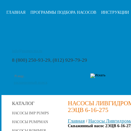
ГЛАВНАЯ
ПРОГРАММЫ ПОДБОРА НАСОСОВ
ИНСТРУКЦИИ
info@pumps-rus.ru
8 (800) 250-93-29, (812) 929-79-29
расширенный поиск
НАСОСЫ ЛИВГИДРО
КАТАЛОГ
2ЭЦВ 6-16-275
НАСОСЫ IMP PUMPS
Главная
Насосы Ливгидром
/
НАСОСЫ PUMPMAN
Скважинный насос 2ЭЦВ 6-16-27
НАСОСЫ ROMMER