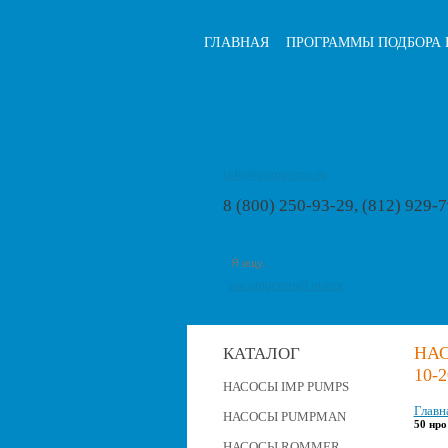
ГЛАВНАЯ
ПРОГРАММЫ ПОДБОРА 
info@pumps-rus.ru
8 (800) 250-93-29, (812) 929-
расширенный поиск
НА
КАТАЛОГ
10-
НАСОСЫ IMP PUMPS
Главн
НАСОСЫ PUMPMAN
50 нро
НАСОСЫ ROMMER