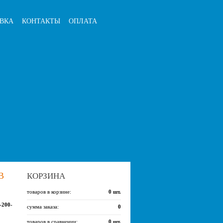
ВКА
КОНТАКТЫ
ОПЛАТА
В
КОРЗИНА
товаров в корзине:
0
шт.
-200-
сумма заказа:
0
товаров в сравнении:
0
шт.