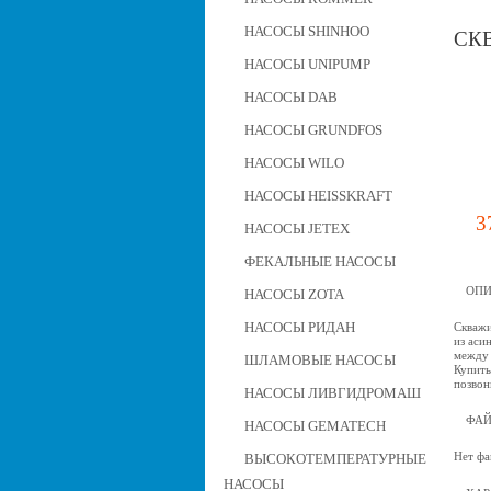
НАСОСЫ SHINHOO
СКВ
НАСОСЫ UNIPUMP
НАСОСЫ DAB
НАСОСЫ GRUNDFOS
НАСОСЫ WILO
НАСОСЫ HEISSKRAFT
3
НАСОСЫ JETEX
ФЕКАЛЬНЫЕ НАСОСЫ
ОПИ
НАСОСЫ ZOTA
НАСОСЫ РИДАН
Скважи
из аси
между 
ШЛАМОВЫЕ НАСОСЫ
Купить
позвон
НАСОСЫ ЛИВГИДРОМАШ
ФА
НАСОСЫ GEMATECH
Нет фа
ВЫСОКОТЕМПЕРАТУРНЫЕ
НАСОСЫ