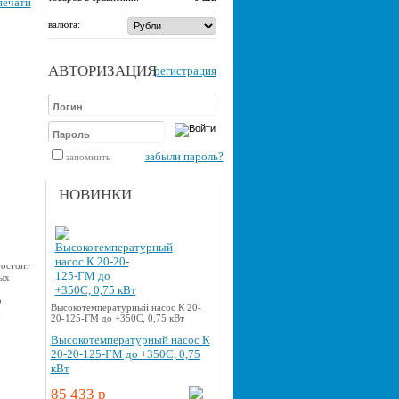
печати
валюта:
АВТОРИЗАЦИЯ
регистрация
забыли пароль?
запомнить
НОВИНКИ
состоит
ых
о
Высокотемпературный насос К 20-
u
20-125-ГМ до +350С, 0,75 кВт
Высокотемпературный насос К
20-20-125-ГМ до +350С, 0,75
кВт
85 433 p