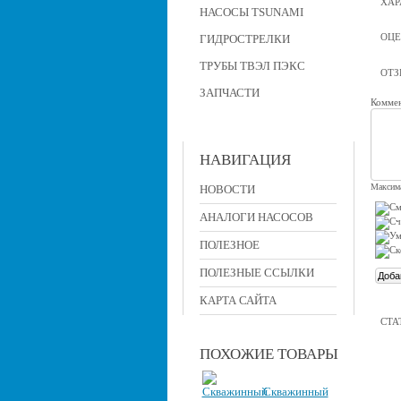
ХАР
НАСОСЫ TSUNAMI
ОЦЕ
ГИДРОСТРЕЛКИ
ТРУБЫ ТВЭЛ ПЭКС
ОТ
ЗАПЧАСТИ
Коммен
НАВИГАЦИЯ
Максима
НОВОСТИ
АНАЛОГИ НАСОСОВ
ПОЛЕЗНОЕ
ПОЛЕЗНЫЕ ССЫЛКИ
КАРТА САЙТА
СТА
ПОХОЖИЕ ТОВАРЫ
Скважинный