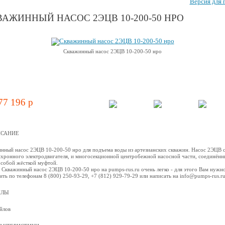
Версия для 
АЖИННЫЙ НАСОС 2ЭЦВ 10-200-50 НРО
Скважинный насос 2ЭЦВ 10-200-50 нро
77 196 p
САНИЕ
нный насос 2ЭЦВ 10-200-50 нро для подъема воды из артезианских скважин. Насос 2ЭЦВ 
нхронного электродвигателя, и многосекционной центробежной наcосной части, соединённ
собой жёсткой муфтой.
 Скважинный насос 2ЭЦВ 10-200-50 нро на pumps-rus.ru очень легко - для этого Вам нужн
ить по телефонам 8 (800) 250-93-29, +7 (812) 929-79-29 или написать на info@pumps-rus.r
ЙЛЫ
йлов