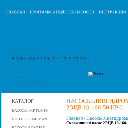
ГЛАВНАЯ
ПРОГРАММЫ ПОДБОРА НАСОСОВ
ИНСТРУКЦИИ
info@pumps-rus.ru
8 (800) 250-93-29, (812) 929-79-29
расширенный поиск
НАСОСЫ ЛИВГИДРО
КАТАЛОГ
2ЭЦВ 10-160-50 НРО
НАСОСЫ IMP PUMPS
Главная
Насосы Ливгидром
/
НАСОСЫ PUMPMAN
Скважинный насос 2ЭЦВ 10-160-
НАСОСЫ ROMMER