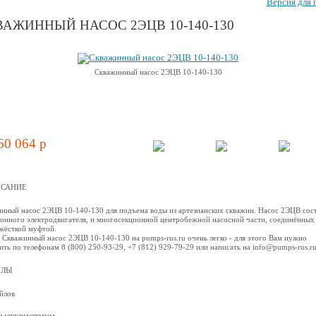
Версия для 
АЖИННЫЙ НАСОС 2ЭЦВ 10-140-130
Скважинный насос 2ЭЦВ 10-140-130
60 064 p
САНИЕ
нный насос 2ЭЦВ 10-140-130 для подъема воды из артезианских скважин. Насос 2ЭЦВ сост
онного электродвигателя, и многосекционной центробежной наcосной части, соединённых
жёсткой муфтой.
 Скважинный насос 2ЭЦВ 10-140-130 на pumps-rus.ru очень легко - для этого Вам нужно
ить по телефонам 8 (800) 250-93-29, +7 (812) 929-79-29 или написать на info@pumps-rus.r
ЙЛЫ
йлов