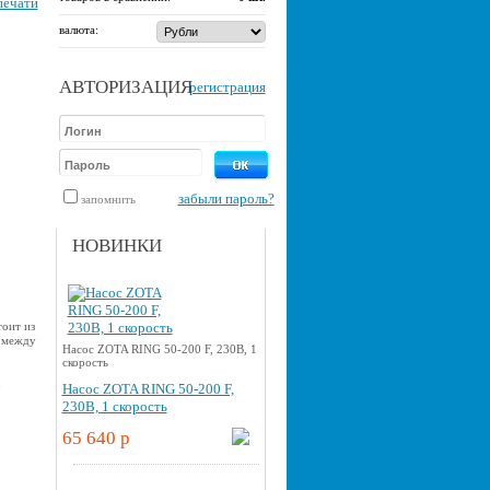
печати
валюта:
АВТОРИЗАЦИЯ
регистрация
забыли пароль?
запомнить
НОВИНКИ
оит из
 между
Насос ZOTA RING 50-200 F, 230В, 1
скорость
u
Насос ZOTA RING 50-200 F,
230В, 1 скорость
65 640 p