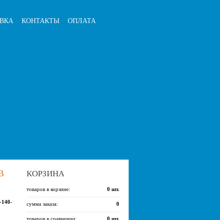
ВКА
КОНТАКТЫ
ОПЛАТА
В
КОРЗИНА
товаров в корзине:
0
шт.
-140-
сумма заказа:
0
товаров в сравнении:
0
шт.