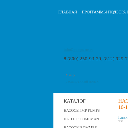
ГЛАВНАЯ
ПРОГРАММЫ ПОДБОРА 
info@pumps-rus.ru
8 (800) 250-93-29, (812) 929-
расширенный поиск
НА
КАТАЛОГ
10-1
НАСОСЫ IMP PUMPS
Главн
НАСОСЫ PUMPMAN
130
НАСОСЫ ROMMER