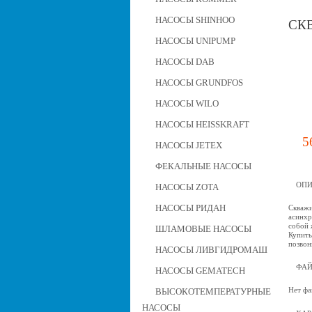
НАСОСЫ SHINHOO
СКВ
НАСОСЫ UNIPUMP
НАСОСЫ DAB
НАСОСЫ GRUNDFOS
НАСОСЫ WILO
НАСОСЫ HEISSKRAFT
5
НАСОСЫ JETEX
ФЕКАЛЬНЫЕ НАСОСЫ
ОПИ
НАСОСЫ ZOTA
НАСОСЫ РИДАН
Скважи
асинхр
собой 
ШЛАМОВЫЕ НАСОСЫ
Купить
позвон
НАСОСЫ ЛИВГИДРОМАШ
ФА
НАСОСЫ GEMATECH
Нет фа
ВЫСОКОТЕМПЕРАТУРНЫЕ
НАСОСЫ