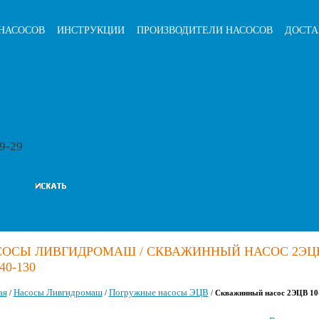
НАСОСОВ
ИНСТРУКЦИИ
ПРОИЗВОДИТЕЛИ НАСОСОВ
ДОСТА
79-29
СОСЫ ЛИВГИДРОМАШ / СКВАЖИННЫЙ НАСОС 2ЭЦ
40-130
ая
Насосы Ливгидромаш
Погружные насосы ЭЦВ
/
/
/
Скважинный насос 2ЭЦВ 10