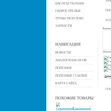
ХАР
НАСОСЫ TSUNAMI
ОЦЕ
ГИДРОСТРЕЛКИ
ТРУБЫ ТВЭЛ ПЭКС
ОТ
ЗАПЧАСТИ
Коммен
НАВИГАЦИЯ
Максима
НОВОСТИ
АНАЛОГИ НАСОСОВ
ПОЛЕЗНОЕ
ПОЛЕЗНЫЕ ССЫЛКИ
КАРТА САЙТА
СТА
ПОХОЖИЕ ТОВАРЫ
Скважинный