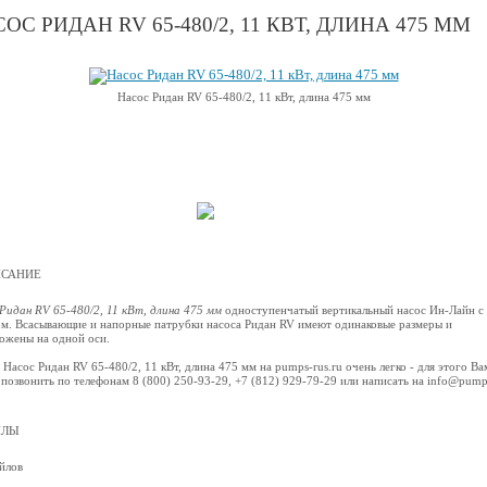
ОС РИДАН RV 65-480/2, 11 КВТ, ДЛИНА 475 ММ
Насос Ридан RV 65-480/2, 11 кВт, длина 475 мм
САНИЕ
Ридан RV 65-480/2, 11 кВт, длина 475 мм
одноступенчатый вертикальный насос Ин-Лайн с
м. Всасывающие и напорные патрубки насоса Ридан RV имеют одинаковые размеры и
ожены на одной оси.
 Насос Ридан RV 65-480/2, 11 кВт, длина 475 мм на pumps-rus.ru очень легко - для этого Ва
позвонить по телефонам 8 (800) 250-93-29, +7 (812) 929-79-29 или написать на info@pump
ЙЛЫ
йлов