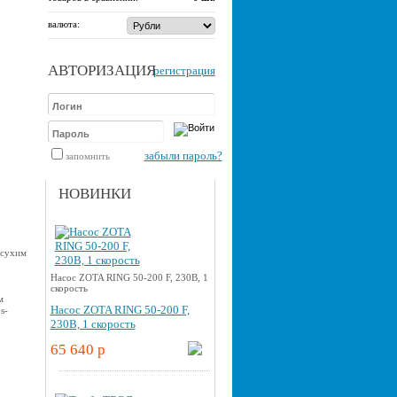
валюта:
АВТОРИЗАЦИЯ
регистрация
забыли пароль?
запомнить
НОВИНКИ
 сухим
Насос ZOTA RING 50-200 F, 230В, 1
скорость
м
Насос ZOTA RING 50-200 F,
s-
230В, 1 скорость
65 640 p