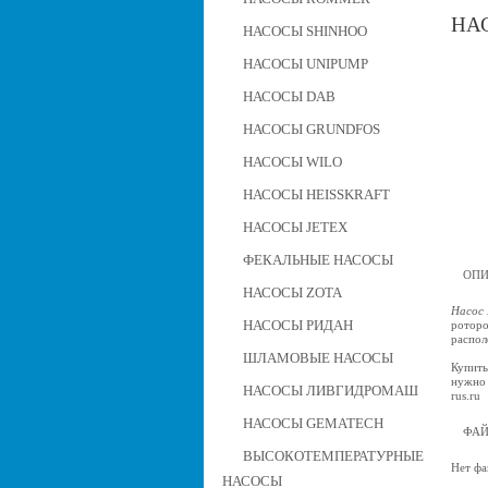
НАС
НАСОСЫ SHINHOO
НАСОСЫ UNIPUMP
НАСОСЫ DAB
НАСОСЫ GRUNDFOS
НАСОСЫ WILO
НАСОСЫ HEISSKRAFT
НАСОСЫ JETEX
ФЕКАЛЬНЫЕ НАСОСЫ
ОПИ
НАСОСЫ ZOTA
Насос 
НАСОСЫ РИДАН
роторо
распол
ШЛАМОВЫЕ НАСОСЫ
Купить
нужно 
НАСОСЫ ЛИВГИДРОМАШ
rus.ru
НАСОСЫ GEMATECH
ФА
ВЫСОКОТЕМПЕРАТУРНЫЕ
Нет фа
НАСОСЫ