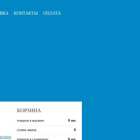
ВКА
КОНТАКТЫ
ОПЛАТА
КОРЗИНА
товаров в корзине:
0
шт.
сумма заказа:
0
печати
товаров в сравнении:
0
шт.