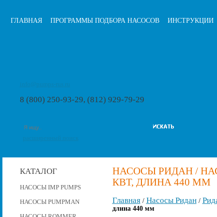
ГЛАВНАЯ
ПРОГРАММЫ ПОДБОРА НАСОСОВ
ИНСТРУКЦИИ
info@pumps-rus.ru
8 (800) 250-93-29, (812) 929-79-29
расширенный поиск
НАСОСЫ РИДАН / НАСО
КАТАЛОГ
КВТ, ДЛИНА 440 ММ
НАСОСЫ IMP PUMPS
Главная
Насосы Ридан
Рид
/
/
НАСОСЫ PUMPMAN
длина 440 мм
НАСОСЫ ROMMER