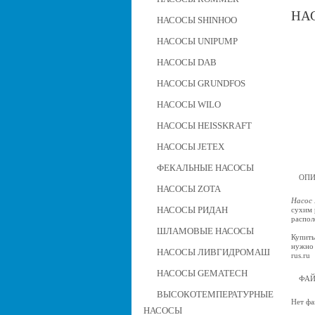
НАС
НАСОСЫ SHINHOO
НАСОСЫ UNIPUMP
НАСОСЫ DAB
НАСОСЫ GRUNDFOS
НАСОСЫ WILO
НАСОСЫ HEISSKRAFT
НАСОСЫ JETEX
ФЕКАЛЬНЫЕ НАСОСЫ
ОПИ
НАСОСЫ ZOTA
Насос 
НАСОСЫ РИДАН
сухим 
распол
ШЛАМОВЫЕ НАСОСЫ
Купить
нужно 
НАСОСЫ ЛИВГИДРОМАШ
rus.ru
НАСОСЫ GEMATECH
ФА
ВЫСОКОТЕМПЕРАТУРНЫЕ
Нет фа
НАСОСЫ