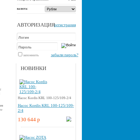
валюта:
АВТОРИЗАЦИЯ
регистрация
забыли пароль?
запомнить
НОВИНКИ
с
и
Насос Kordis KRL 100-125/109-2/4
Насос Kordis KRL 100-125/109-
ам
s-
2/4
130 644 p