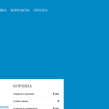
ВКА
КОНТАКТЫ
ОПЛАТА
КОРЗИНА
товаров в корзине:
0
шт.
сумма заказа:
0
печати
товаров в сравнении:
0
шт.