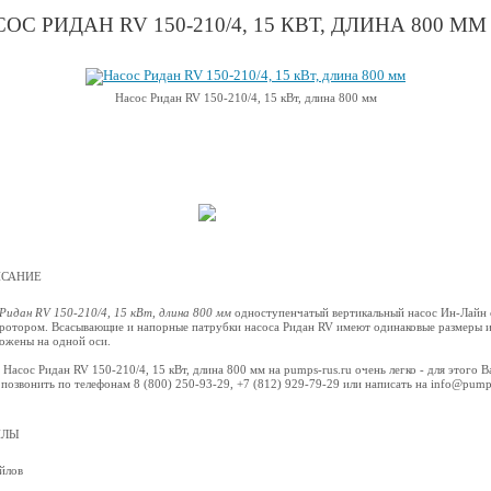
ОС РИДАН RV 150-210/4, 15 КВТ, ДЛИНА 800 ММ
Насос Ридан RV 150-210/4, 15 кВт, длина 800 мм
САНИЕ
Ридан RV 150-210/4, 15 кВт, длина 800 мм
одноступенчатый вертикальный насос Ин-Лайн 
ротором. Всасывающие и напорные патрубки насоса Ридан RV имеют одинаковые размеры 
ожены на одной оси.
 Насос Ридан RV 150-210/4, 15 кВт, длина 800 мм на pumps-rus.ru очень легко - для этого В
позвонить по телефонам 8 (800) 250-93-29, +7 (812) 929-79-29 или написать на info@pump
ЙЛЫ
йлов