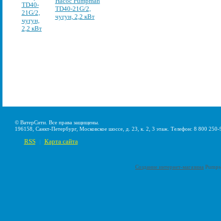
Насос Pumpman
TD40-21G/2,
чугун, 2,2 кВт
© ВатерСити. Все права защищены.
196158, Санкт-Петербург, Московское шоссе, д. 23, к. 2, 3 этаж. Телефон: 8 800 250-
RSS
Карта сайта
|
Создание интернет-магазина
Pumps-