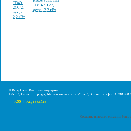
Насос Pumpman
TD40-21G/2,
чугун, 2,2 кВт
© ВатерСити. Все права защищены.
196158, Санкт-Петербург, Московское шоссе, д. 23, к. 2, 3 этаж. Телефон: 8 800 250-
RSS
Карта сайта
|
Создание интернет-магазина
Pumps-