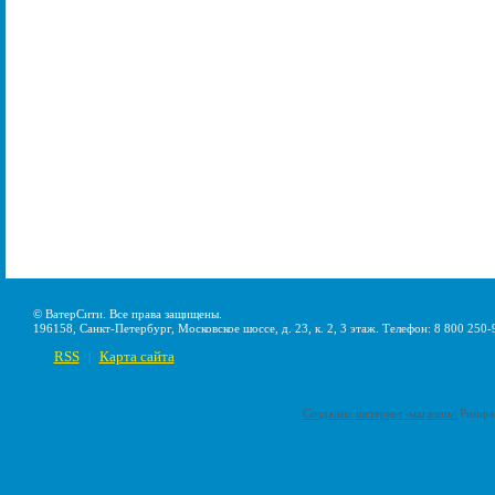
© ВатерСити. Все права защищены.
196158, Санкт-Петербург, Московское шоссе, д. 23, к. 2, 3 этаж. Телефон: 8 800 250-
RSS
Карта сайта
|
Создание интернет-магазина
Pumps-