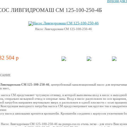
Версия для 
ОС ЛИВГИДРОМАШ СМ 125-100-250-4Б
Насос Ливгидромаш СМ 125-100-250-4б
32 504 p
САНИЕ
 Ливгидромаш СМ 125-100-250-4б
, центробежный канализационный насос для перекачива
х масс,
 насоса СМ представляет чугунную отливку, в которой выполнены вход в насос и выходной
ок, спирально-кольцевой отвод и опорные лапы. Вход в насос расположен по оси вращения,
ой патрубок направлен вертикально вверх и расположен в одной плоскости с осью вращени
. Конструкция выходного патрубка насоса СМ предусматривает как круглое так и квадратно
ение.
усу насоса шпильками крепится кронштейн. Кронштейн соединен с корпусом уплотнения бо
 Насос Ливгидромаш СМ 125-100-250-4б на pumps-rus.ru очень легко - для этого Вам нуж