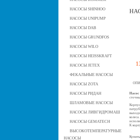
НАСОСЫ SHINHOO
НАС
НАСОСЫ UNIPUMP
НАСОСЫ DAB
НАСОСЫ GRUNDFOS
НАСОСЫ WILO
НАСОСЫ HEISSKRAFT
1
НАСОСЫ JETEX
ФЕКАЛЬНЫЕ НАСОСЫ
ОПИ
НАСОСЫ ZOTA
НАСОСЫ РИДАН
Насос
сточны
ШЛАМОВЫЕ НАСОСЫ
Корпус
патруб
НАСОСЫ ЛИВГИДРОМАШ
выходн
колеса
исполн
НАСОСЫ GEMATECH
К корп
ВЫСОКОТЕМПЕРАТУРНЫЕ
Купить
НАСОСЫ