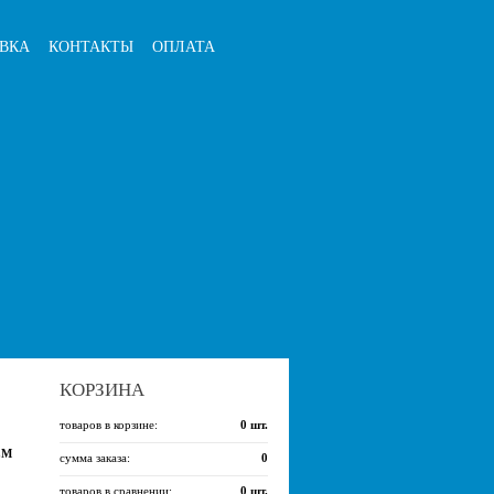
ВКА
КОНТАКТЫ
ОПЛАТА
КОРЗИНА
товаров в корзине:
0
шт.
СМ
сумма заказа:
0
товаров в сравнении:
0
шт.