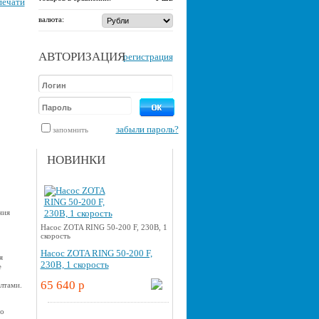
печати
валюта:
АВТОРИЗАЦИЯ
регистрация
забыли пароль?
запомнить
НОВИНКИ
ния
Насос ZOTA RING 50-200 F, 230В, 1
скорость
Насос ZOTA RING 50-200 F,
я
230В, 1 скорость
е
65 640 p
лтами.
но