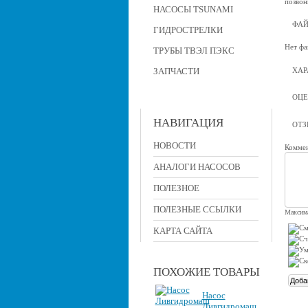
позвон
НАСОСЫ TSUNAMI
ФА
ГИДРОСТРЕЛКИ
Нет фа
ТРУБЫ ТВЭЛ ПЭКС
ХАР
ЗАПЧАСТИ
ОЦЕ
НАВИГАЦИЯ
ОТ
НОВОСТИ
Коммен
АНАЛОГИ НАСОСОВ
ПОЛЕЗНОЕ
ПОЛЕЗНЫЕ ССЫЛКИ
Максима
КАРТА САЙТА
ПОХОЖИЕ ТОВАРЫ
Насос
Ливгидромаш