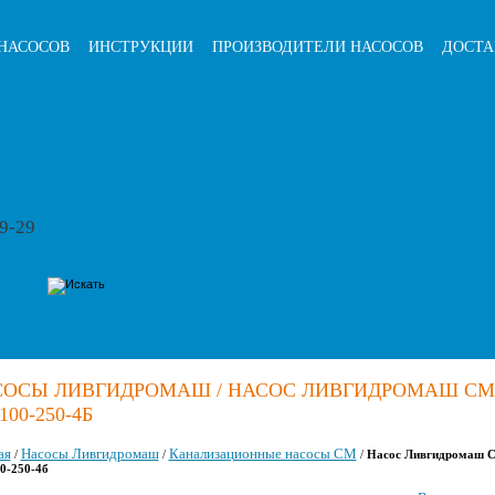
НАСОСОВ
ИНСТРУКЦИИ
ПРОИЗВОДИТЕЛИ НАСОСОВ
ДОСТА
79-29
СОСЫ ЛИВГИДРОМАШ / НАСОС ЛИВГИДРОМАШ СМ
100-250-4Б
ая
Насосы Ливгидромаш
Канализационные насосы СМ
/
/
/
Насос Ливгидромаш 
0-250-4б