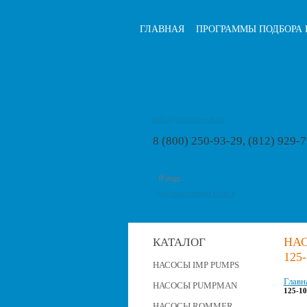
ГЛАВНАЯ
ПРОГРАММЫ ПОДБОРА 
info@pumps-rus.ru
8 (800) 250-93-29, (812) 929-
расширенный поиск
НА
КАТАЛОГ
125-
НАСОСЫ IMP PUMPS
Главн
НАСОСЫ PUMPMAN
125-10
НАСОСЫ ROMMER