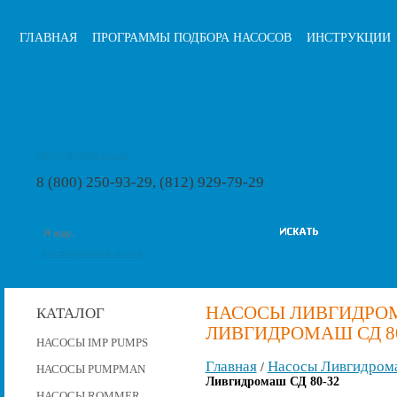
ГЛАВНАЯ
ПРОГРАММЫ ПОДБОРА НАСОСОВ
ИНСТРУКЦИИ
info@pumps-rus.ru
8 (800) 250-93-29, (812) 929-79-29
расширенный поиск
НАСОСЫ ЛИВГИДРОМ
КАТАЛОГ
ЛИВГИДРОМАШ СД 80
НАСОСЫ IMP PUMPS
Главная
Насосы Ливгидром
/
НАСОСЫ PUMPMAN
Ливгидромаш СД 80-32
НАСОСЫ ROMMER