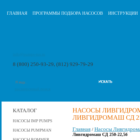
ГЛАВНАЯ
ПРОГРАММЫ ПОДБОРА НАСОСОВ
ИНСТРУКЦИИ
info@pumps-rus.ru
8 (800) 250-93-29, (812) 929-79-29
расширенный поиск
НАСОСЫ ЛИВГИДРОМ
КАТАЛОГ
ЛИВГИДРОМАШ СД 25
НАСОСЫ IMP PUMPS
Главная
Насосы Ливгидром
/
НАСОСЫ PUMPMAN
Ливгидромаш СД 250-22,5б
НАСОСЫ ROMMER