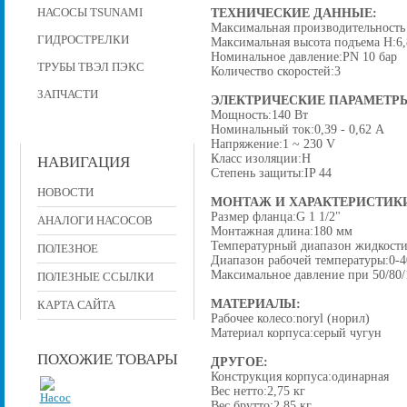
НАСОСЫ TSUNAMI
ТЕХНИЧЕСКИЕ ДАННЫЕ:
Максимальная производительность 
ГИДРОСТРЕЛКИ
Максимальная высота подъема H:6,
Номинальное давление:PN 10 бар
ТРУБЫ ТВЭЛ ПЭКС
Количество скоростей:3
ЗАПЧАСТИ
ЭЛЕКТРИЧЕСКИЕ ПАРАМЕТР
Мощность:140 Вт
Номинальный ток:0,39 - 0,62 A
Напряжение:1 ~ 230 V
Класс изоляции:H
НАВИГАЦИЯ
Степень защиты:IP 44
НОВОСТИ
МОНТАЖ И ХАРАКТЕРИСТИК
Размер фланца:G 1 1/2"
АНАЛОГИ НАСОСОВ
Монтажная длина:180 мм
Температурный диапазон жидкости:
ПОЛЕЗНОЕ
Диапазон рабочей температуры:0-4
Максимальное давление при 50/80/1
ПОЛЕЗНЫЕ ССЫЛКИ
МАТЕРИАЛЫ:
КАРТА САЙТА
Рабочее колесо:noryl (норил)
Материал корпуса:серый чугун
ПОХОЖИЕ ТОВАРЫ
ДРУГОЕ:
Конструкция корпуса:одинарная
Вес нетто:2,75 кг
Вес брутто:2,85 кг