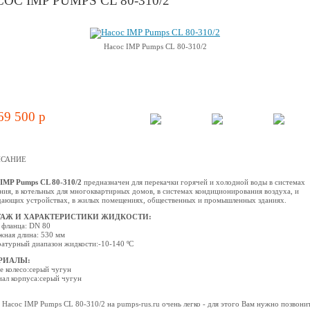
ОС IMP PUMPS CL 80-310/2
Насос IMP Pumps CL 80-310/2
69 500 p
САНИЕ
IMP Pumps CL 80-310/2
предназначен для перекачки горячей и холодной воды в системах
ния, в котельных для многоквартирных домов, в системах кондиционирования воздуха, и
ающих устройствах, в жилых помещениях, общественных и промышленных зданиях.
АЖ И ХАРАКТЕРИСТИКИ ЖИДКОСТИ:
 фланца: DN 80
ная длина: 530 мм
атурный диапазон жидкости:-10-140 ºС
РИАЛЫ:
е колесо:серый чугун
ал корпуса:серый чугун
 Насос IMP Pumps CL 80-310/2 на pumps-rus.ru очень легко - для этого Вам нужно позвони