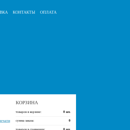
ВКА
КОНТАКТЫ
ОПЛАТА
КОРЗИНА
товаров в корзине:
0
шт.
печати
сумма заказа:
0
товаров в сравнении:
0
шт.