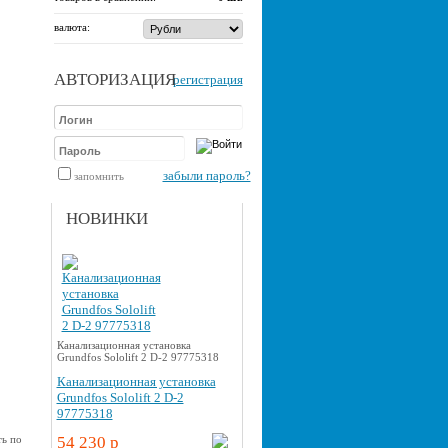
валюта:
АВТОРИЗАЦИЯ
регистрация
забыли пароль?
запомнить
НОВИНКИ
Канализационная установка
Grundfos Sololift 2 D-2 97775318
Канализационная установка
Grundfos Sololift 2 D-2
97775318
ть по
54 230 p