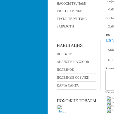
телефо
НАСОСЫ TSUNAMI
ФА
ГИДРОСТРЕЛКИ
Нет фа
ТРУБЫ ТВЭЛ ПЭКС
ЗАПЧАСТИ
ХАР
DN
:
Пред
НАВИГАЦИЯ
ОЦЕ
НОВОСТИ
ОТ
АНАЛОГИ НАСОСОВ
Коммен
ПОЛЕЗНОЕ
ПОЛЕЗНЫЕ ССЫЛКИ
КАРТА САЙТА
Максима
ПОХОЖИЕ ТОВАРЫ