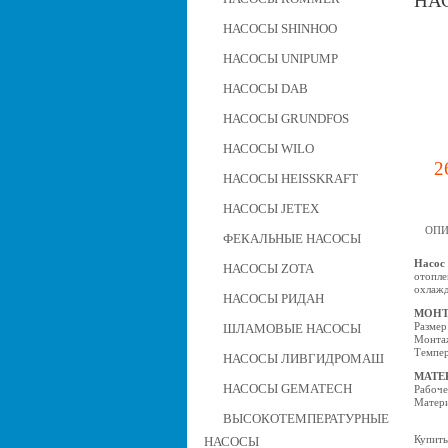
НАС
НАСОСЫ SHINHOO
НАСОСЫ UNIPUMP
НАСОСЫ DAB
НАСОСЫ GRUNDFOS
НАСОСЫ WILO
2
НАСОСЫ HEISSKRAFT
НАСОСЫ JETEX
ОПИ
ФЕКАЛЬНЫЕ НАСОСЫ
Насос 
НАСОСЫ ZOTA
отопле
охлажд
НАСОСЫ РИДАН
МОНТ
Размер
ШЛАМОВЫЕ НАСОСЫ
Монтаж
Темпер
НАСОСЫ ЛИВГИДРОМАШ
МАТЕ
НАСОСЫ GEMATECH
Рабоче
Матери
ВЫСОКОТЕМПЕРАТУРНЫЕ
Купить
НАСОСЫ