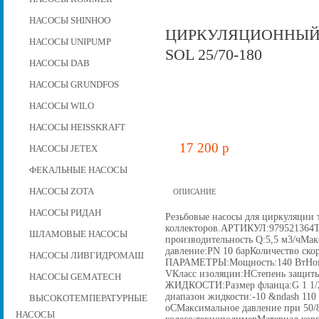
НАСОСЫ SHINHOO
ЦИРКУЛЯЦИОННЫЙ 
НАСОСЫ UNIPUMP
SOL 25/70-180
НАСОСЫ DAB
НАСОСЫ GRUNDFOS
НАСОСЫ WILO
НАСОСЫ HEISSKRAFT
17 200 p
НАСОСЫ JETEX
ФЕКАЛЬНЫЕ НАСОСЫ
НАСОСЫ ZOTA
ОПИСАНИЕ
НАСОСЫ РИДАН
Резьбовые насосы для циркуляции 
коллекторов.АРТИКУЛ:9795213
ШЛАМОВЫЕ НАСОСЫ
производительность Q:5,5 м3/чМа
давление:PN 10 барКоличество с
НАСОСЫ ЛИВГИДРОМАШ
ПАРАМЕТРЫ:Мощность:140 ВтНомин
VКласс изоляции:HСтепень защ
НАСОСЫ GEMATECH
ЖИДКОСТИ:Размер фланца:G 1 1/2
диапазон жидкости:-10 &ndash 110
ВЫСОКОТЕМПЕРАТУРНЫЕ
oCМаксимальное давление при 50/
НАСОСЫ
колесо:технополимерМатериал ко