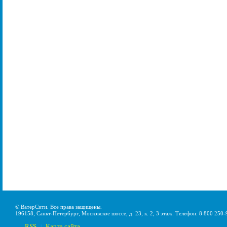
© ВатерСити. Все права защищены.
196158, Санкт-Петербург, Московское шоссе, д. 23, к. 2, 3 этаж. Телефон: 8 800 250-
RSS
Карта сайта
|