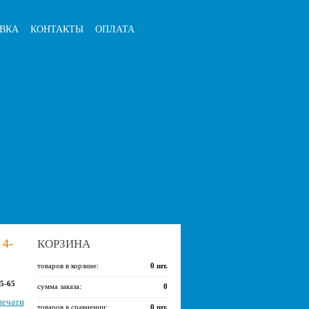
ВКА
КОНТАКТЫ
ОПЛАТА
4-
КОРЗИНА
товаров в корзине:
0
шт.
5-65
сумма заказа:
0
печати
товаров в сравнении:
0
шт.