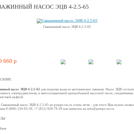
АЖИННЫЙ НАСОС ЭЦВ 4-2.5-65
Скважинный насос ЭЦВ 4-2.5-65
0 660 p
САНИЕ
инный насос ЭЦВ 4-2.5-65
для подъема воды из артезианских скважин. Насос ЭЦВ состоит
онного электродвигателя, и многосекционной центробежной наcосной части, соединённых
жёсткой муфтой.
 Скважинный насос ЭЦВ 4-2.5-65 на pumps-rus.ru очень легко - для этого Вам нужно позво
нам 8 (800) 250-93-29, +7 (812) 929-79-29 или написать на info@pumps-rus.ru
ЙЛЫ
йлов