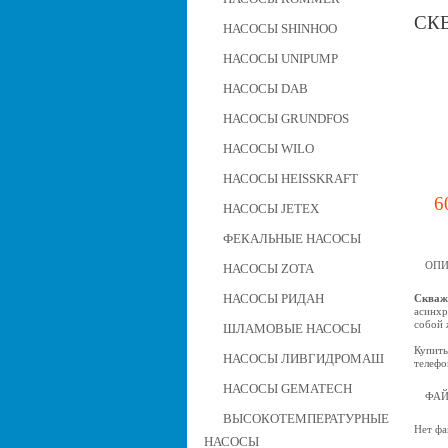
СКВ
НАСОСЫ SHINHOO
НАСОСЫ UNIPUMP
НАСОСЫ DAB
НАСОСЫ GRUNDFOS
НАСОСЫ WILO
НАСОСЫ HEISSKRAFT
6
НАСОСЫ JETEX
ФЕКАЛЬНЫЕ НАСОСЫ
ОПИ
НАСОСЫ ZOTA
НАСОСЫ РИДАН
Скваж
асинхр
собой 
ШЛАМОВЫЕ НАСОСЫ
Купить
НАСОСЫ ЛИВГИДРОМАШ
телефо
НАСОСЫ GEMATECH
ФА
ВЫСОКОТЕМПЕРАТУРНЫЕ
Нет фа
НАСОСЫ