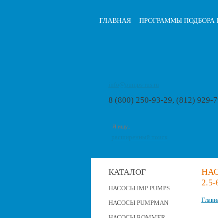
ГЛАВНАЯ
ПРОГРАММЫ ПОДБОРА 
info@pumps-rus.ru
8 (800) 250-93-29, (812) 929-
расширенный поиск
НАС
КАТАЛОГ
2.5-
НАСОСЫ IMP PUMPS
Главн
НАСОСЫ PUMPMAN
НАСОСЫ ROMMER