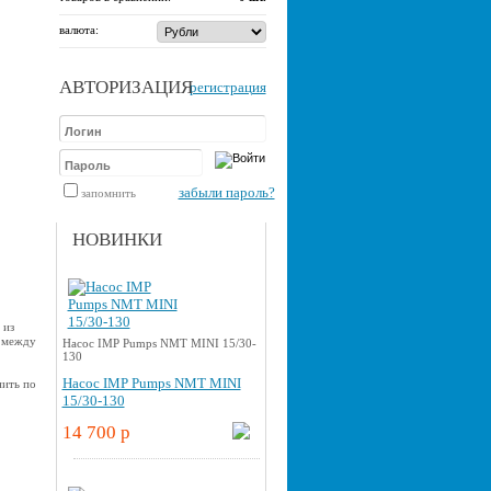
валюта:
АВТОРИЗАЦИЯ
регистрация
забыли пароль?
запомнить
НОВИНКИ
 из
 между
Насос IMP Pumps NMT MINI 15/30-
130
Насос IMP Pumps NMT MINI
нить по
15/30-130
14 700 p