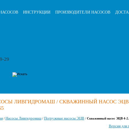
НАСОСОВ
ИНСТРУКЦИИ
ПРОИЗВОДИТЕЛИ НАСОСОВ
ДОСТА
79-29
ОСЫ ЛИВГИДРОМАШ / СКВАЖИННЫЙ НАСОС ЭЦВ 
65
ая
Насосы Ливгидромаш
Погружные насосы ЭЦВ
/
/
/
Скважинный насос ЭЦВ 4-2.
Версия для 