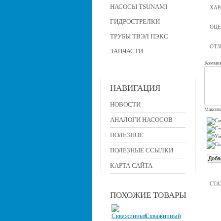
НАСОСЫ TSUNAMI
ХАР
ГИДРОСТРЕЛКИ
ОЦЕ
ТРУБЫ ТВЭЛ ПЭКС
ОТ
ЗАПЧАСТИ
Коммен
НАВИГАЦИЯ
НОВОСТИ
Максима
АНАЛОГИ НАСОСОВ
ПОЛЕЗНОЕ
ПОЛЕЗНЫЕ ССЫЛКИ
КАРТА САЙТА
СТА
ПОХОЖИЕ ТОВАРЫ
Скважинный