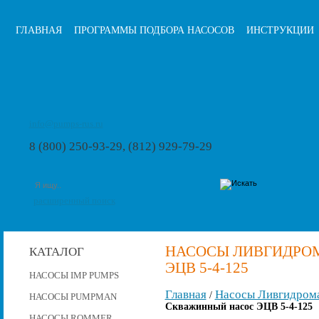
ГЛАВНАЯ
ПРОГРАММЫ ПОДБОРА НАСОСОВ
ИНСТРУКЦИИ
info@pumps-rus.ru
8 (800) 250-93-29, (812) 929-79-29
расширенный поиск
НАСОСЫ ЛИВГИДРО
КАТАЛОГ
ЭЦВ 5-4-125
НАСОСЫ IMP PUMPS
Главная
Насосы Ливгидром
/
НАСОСЫ PUMPMAN
Скважинный насос ЭЦВ 5-4-125
НАСОСЫ ROMMER