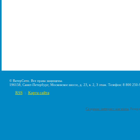
© ВатерСити. Все права защищены.
196158, Санкт-Петербург, Московское шоссе, д. 23, к. 2, 3 этаж. Телефон: 8 800 250-
RSS
Карта сайта
|
Создание интернет-магазина
Pumps-