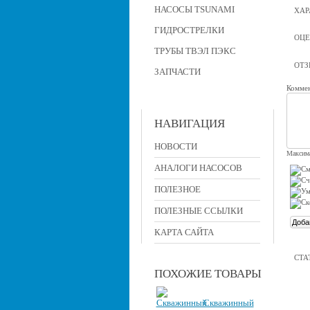
НАСОСЫ TSUNAMI
ХАР
ГИДРОСТРЕЛКИ
ОЦЕ
ТРУБЫ ТВЭЛ ПЭКС
ОТ
ЗАПЧАСТИ
Коммен
НАВИГАЦИЯ
НОВОСТИ
Максима
АНАЛОГИ НАСОСОВ
ПОЛЕЗНОЕ
ПОЛЕЗНЫЕ ССЫЛКИ
КАРТА САЙТА
СТА
ПОХОЖИЕ ТОВАРЫ
Скважинный