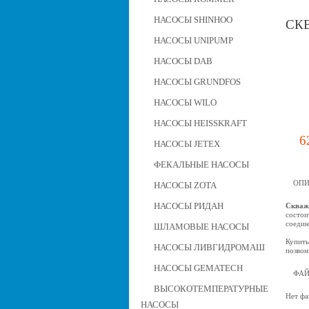
НАСОСЫ SHINHOO
СКВ
НАСОСЫ UNIPUMP
НАСОСЫ DAB
НАСОСЫ GRUNDFOS
НАСОСЫ WILO
НАСОСЫ HEISSKRAFT
6
НАСОСЫ JETEX
ФЕКАЛЬНЫЕ НАСОСЫ
ОПИ
НАСОСЫ ZOTA
НАСОСЫ РИДАН
Скваж
состои
соедин
ШЛАМОВЫЕ НАСОСЫ
Купить
НАСОСЫ ЛИВГИДРОМАШ
позвон
НАСОСЫ GEMATECH
ФА
ВЫСОКОТЕМПЕРАТУРНЫЕ
Нет фа
НАСОСЫ