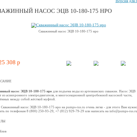
Версия для 
АЖИННЫЙ НАСОС ЭЦВ 10-180-175 НРО
Скважинный насос ЭЦВ 10-180-175 нро
25 308 p
САНИЕ
инный насос ЭЦВ 10-180-175 нро
для подъема воды из артезианских скважин. Насос ЭЦВ
т из асинхронного электродвигателя, и многосекционной центробежной наcосной части,
ённых между собой жёсткой муфтой.
 Скважинный насос ЭЦВ 10-180-175 нро на pumps-rus.ru очень легко - для этого Вам нужн
ить по телефонам 8 (800) 250-93-29, +7 (812) 929-79-29 или написать на info@pumps-rus.r
ЙЛЫ
йлов