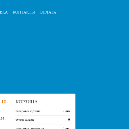
ВКА
КОНТАКТЫ
ОПЛАТА
10-
КОРЗИНА
товаров в корзине:
0
шт.
180-
сумма заказа:
0
товаров в сравнении:
0
шт.