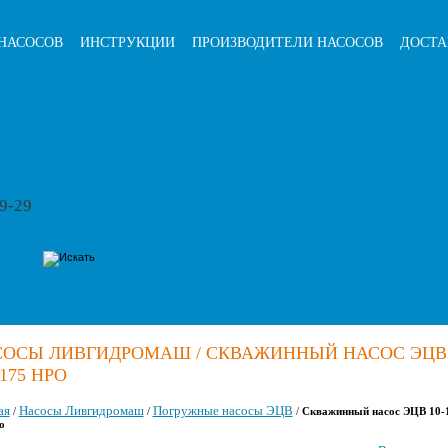
НАСОСОВ
ИНСТРУКЦИИ
ПРОИЗВОДИТЕЛИ НАСОСОВ
ДОСТА
79-29
ОСЫ ЛИВГИДРОМАШ / СКВАЖИННЫЙ НАСОС ЭЦВ 
-175 НРО
ая
Насосы Ливгидромаш
Погружные насосы ЭЦВ
/
/
/
Скважинный насос ЭЦВ 10-
о