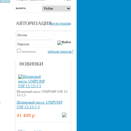
печати
валюта:
АВТОРИЗАЦИЯ
регистрация
забыли пароль?
запомнить
НОВИНКИ
Шламовый насос UNIPUMP USP 15-
15-1,5
Шламовый насос UNIPUMP
о
u
USP 15-15-1,5
41 400 p