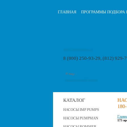
ГЛАВНАЯ
ПРОГРАММЫ ПОДБОРА 
info@pumps-rus.ru
8 (800) 250-93-29, (812) 929-
расширенный поиск
НАС
КАТАЛОГ
180
НАСОСЫ IMP PUMPS
Главн
НАСОСЫ PUMPMAN
175 нр
НАСОСЫ ROMMER