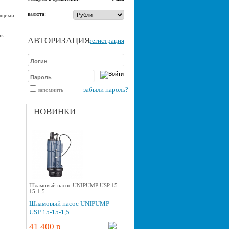
валюта:
ющими
ик
АВТОРИЗАЦИЯ
регистрация
забыли пароль?
запомнить
НОВИНКИ
Шламовый насос UNIPUMP USP 15-
15-1,5
Шламовый насос UNIPUMP
USP 15-15-1,5
41 400 p