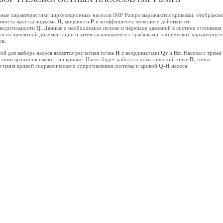
ные характеристики циркуляционных насосов IMP Pumps выражаются кривыми, отобража
имость высоты подъёма
Н
, мощности
Р
и коэффициента полезного действия от
водительности
Q
. Данные о необходимом потоке и перепаде давлений в системе отопления
ся из проектной документации и затем сравниваются с графиками технических характерист
ов.
ой для выбора насоса является расчетная точка
Н
с координатами
Qr
и
Нг
. Насосы с тремя
стями вращения имеют три кривые. Насос будет работать в фактической точке
D
, точке
ечения кривой гидравлического сопротивления системы и кривой
Q-Н
насоса.