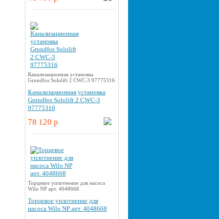
Канализационная установка
Grundfos Sololift 2 CWC-3 97775316
Канализационная установка
Grundfos Sololift 2 CWC-3
97775316
78 120 p
Торцевое уплотнение для насоса
Wilo NP арт. 4048668
Торцевое уплотнение для
насоса Wilo NP арт. 4048668