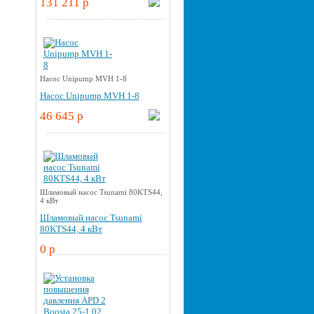
131 211 p
Насос Unipump MVH 1-8
Насос Unipump MVH 1-8
46 645 p
Шламовый насос Tsunami 80KTS44,
4 кВт
Шламовый насос Tsunami
80KTS44, 4 кВт
0 p