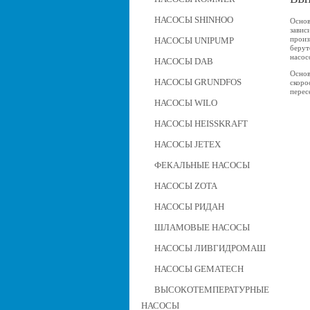
НАСОСЫ SHINHOO
Основ
завис
произ
НАСОСЫ UNIPUMP
берут
насос
НАСОСЫ DAB
Основ
НАСОСЫ GRUNDFOS
скоро
перес
НАСОСЫ WILO
НАСОСЫ HEISSKRAFT
НАСОСЫ JETEX
ФЕКАЛЬНЫЕ НАСОСЫ
НАСОСЫ ZOTA
НАСОСЫ РИДАН
ШЛАМОВЫЕ НАСОСЫ
НАСОСЫ ЛИВГИДРОМАШ
НАСОСЫ GEMATECH
ВЫСОКОТЕМПЕРАТУРНЫЕ
НАСОСЫ